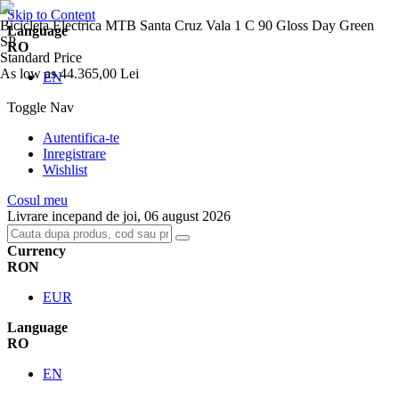
Skip to Content
Bicicleta Electrica MTB Santa Cruz Vala 1 C 90 Gloss Day Green
Language
SP
RO
Standard Price
As low as
44.365,00 Lei
EN
Toggle Nav
Autentifica-te
Inregistrare
Wishlist
Cosul meu
Livrare incepand de joi, 06 august 2026
Currency
RON
EUR
Language
RO
EN