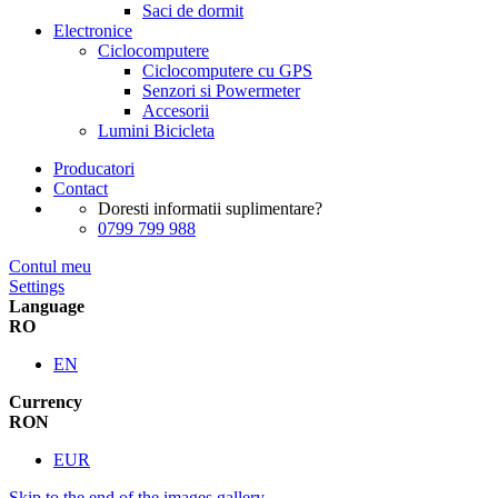
Saci de dormit
Electronice
Ciclocomputere
Ciclocomputere cu GPS
Senzori si Powermeter
Accesorii
Lumini Bicicleta
Producatori
Contact
Doresti informatii suplimentare?
0799 799 988
Contul meu
Settings
Language
RO
EN
Currency
RON
EUR
Skip to the end of the images gallery