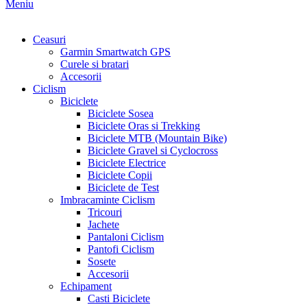
Meniu
Ceasuri
Garmin Smartwatch GPS
Curele si bratari
Accesorii
Ciclism
Biciclete
Biciclete Sosea
Biciclete Oras si Trekking
Biciclete MTB (Mountain Bike)
Biciclete Gravel si Cyclocross
Biciclete Electrice
Biciclete Copii
Biciclete de Test
Imbracaminte Ciclism
Tricouri
Jachete
Pantaloni Ciclism
Pantofi Ciclism
Sosete
Accesorii
Echipament
Casti Biciclete