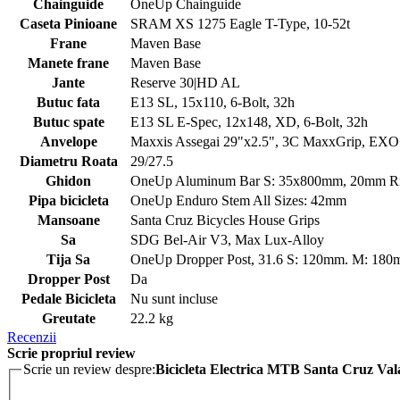
Chainguide
OneUp Chainguide
Caseta Pinioane
SRAM XS 1275 Eagle T-Type, 10-52t
Frane
Maven Base
Manete frane
Maven Base
Jante
Reserve 30|HD AL
Butuc fata
E13 SL, 15x110, 6-Bolt, 32h
Butuc spate
E13 SL E-Spec, 12x148, XD, 6-Bolt, 32h
Anvelope
Maxxis Assegai 29"x2.5", 3C MaxxGrip, EX
Diametru Roata
29/27.5
Ghidon
OneUp Aluminum Bar S: 35x800mm, 20mm R
Pipa bicicleta
OneUp Enduro Stem All Sizes: 42mm
Mansoane
Santa Cruz Bicycles House Grips
Sa
SDG Bel-Air V3, Max Lux-Alloy
Tija Sa
OneUp Dropper Post, 31.6 S: 120mm. M: 1
Dropper Post
Da
Pedale Bicicleta
Nu sunt incluse
Greutate
22.2 kg
Recenzii
Scrie propriul review
Scrie un review despre:
Bicicleta Electrica MTB Santa Cruz Val