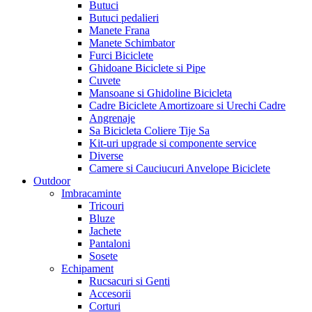
Butuci
Butuci pedalieri
Manete Frana
Manete Schimbator
Furci Biciclete
Ghidoane Biciclete si Pipe
Cuvete
Mansoane si Ghidoline Bicicleta
Cadre Biciclete Amortizoare si Urechi Cadre
Angrenaje
Sa Bicicleta Coliere Tije Sa
Kit-uri upgrade si componente service
Diverse
Camere si Cauciucuri Anvelope Biciclete
Outdoor
Imbracaminte
Tricouri
Bluze
Jachete
Pantaloni
Sosete
Echipament
Rucsacuri si Genti
Accesorii
Corturi