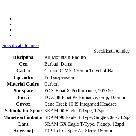
Specificatii tehnice
Specificatii tehnice
Disciplina
All Mountain-Enduro
Gen
Barbati, Dama
Cadru
Carbon C MX 150mm Travel, 4-Bar
Tip cadru
Full suspension
Material Cadru
Carbon
Soc spate
FOX Float X Performance, 205x60
Furci
FOX 38 Float Performance, Grip, 160mm
Cuvete
Cane Creek 10 IS Integrated Headset
Schimbator Spate
SRAM 90 Eagle T-Type, 12spd
Manete schimbator
SRAM 90 Eagle T-Type, Single Click, 12spd
Lant
SRAM GX Eagle T-Type, Flattop, 12spd
Angrenaj
E13 Helix eSpec All Sizes: 160mm