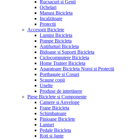
Rucsacuri si Genti
Ochelari
Manusi Bicicleta
Incalzitoare
Protectii
Accesorii Biciclete
Lumini Bicicleta
Pompe Bicicleta
Antifurturi Bicicleta
Bidoane si Suporti Bicicleta
Ciclocomputere Bicicleta
Home Trainer Bicicleta
Aparatoare Bicicleta Noroi si Protectii
Portbagaje si Cosuri
Scaune copii
Unelte
Produse de intretinere
Piese Biciclete si Componente
Camere si Anvelope
Frane Bicicleta
Schimbatoare
Pinioane Biciclete
Lanturi
Pedale Bicicleta
Roti si Jante