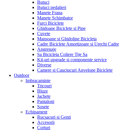
Butuci
Butuci pedalieri
Manete Frana
Manete Schimbator
Furci Biciclete
Ghidoane Biciclete si Pipe
Cuvete
Mansoane si Ghidoline Bicicleta
Cadre Biciclete Amortizoare si Urechi Cadre
Angrenaje
Sa Bicicleta Coliere Tije Sa
Kit-uri upgrade si componente service
Diverse
Camere si Cauciucuri Anvelope Biciclete
Outdoor
Imbracaminte
Tricouri
Bluze
Jachete
Pantaloni
Sosete
Echipament
Rucsacuri si Genti
Accesorii
Corturi