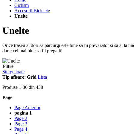
Ciclism
Accesorii Biciclete
Unelte
Unelte
Orice traseu ai dori sa parcurgi este bine sa fii prevazator si sa ai la t
dar e cel mai bine sa fii pregatit!
Filtre
Sterge toate
Tip afisare:
Grid
Lista
Produse
1
-
36
din
438
Page
Page
Anterior
pagina
1
Page
2
Page
3
Page
4