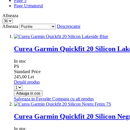
Page
5
Page
Urmatorul
Afiseaza
Afiseaza
Descrescator
Curea Garmin Quickfit 20 Silicon Lak
In stoc
PS
Standard Price
245,00 Lei
Detalii produs
Adauga in cos
Salveaza in Favorite
Compara cu alt produs
Curea Garmin Quickfit 20 Silicon Neg
In stoc