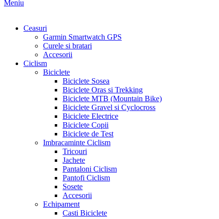
Meniu
Ceasuri
Garmin Smartwatch GPS
Curele si bratari
Accesorii
Ciclism
Biciclete
Biciclete Sosea
Biciclete Oras si Trekking
Biciclete MTB (Mountain Bike)
Biciclete Gravel si Cyclocross
Biciclete Electrice
Biciclete Copii
Biciclete de Test
Imbracaminte Ciclism
Tricouri
Jachete
Pantaloni Ciclism
Pantofi Ciclism
Sosete
Accesorii
Echipament
Casti Biciclete