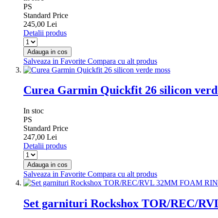
PS
Standard Price
245,00 Lei
Detalii produs
Adauga in cos
Salveaza in Favorite
Compara cu alt produs
Curea Garmin Quickfit 26 silicon ver
In stoc
PS
Standard Price
247,00 Lei
Detalii produs
Adauga in cos
Salveaza in Favorite
Compara cu alt produs
Set garnituri Rockshox TOR/REC/