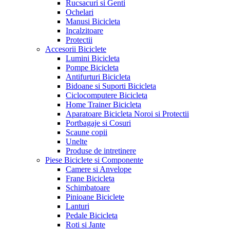
Rucsacuri si Genti
Ochelari
Manusi Bicicleta
Incalzitoare
Protectii
Accesorii Biciclete
Lumini Bicicleta
Pompe Bicicleta
Antifurturi Bicicleta
Bidoane si Suporti Bicicleta
Ciclocomputere Bicicleta
Home Trainer Bicicleta
Aparatoare Bicicleta Noroi si Protectii
Portbagaje si Cosuri
Scaune copii
Unelte
Produse de intretinere
Piese Biciclete si Componente
Camere si Anvelope
Frane Bicicleta
Schimbatoare
Pinioane Biciclete
Lanturi
Pedale Bicicleta
Roti si Jante