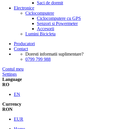
Saci de dormit
Electronice
Ciclocomputere
Ciclocomputere cu GPS
Senzori si Powermeter
Accesorii
Lumini Bicicleta
Producatori
Contact
Doresti informatii suplimentare?
0799 799 988
Contul meu
Settings
Language
RO
EN
Currency
RON
EUR
Home