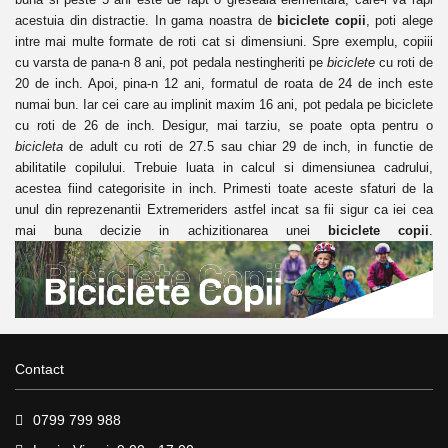
acestuia din distractie. In gama noastra de
biciclete copii
, poti alege
intre mai multe formate de roti cat si dimensiuni. Spre exemplu, copiii
cu varsta de pana-n 8 ani, pot pedala nestingheriti pe
biciclete
cu roti de
20 de inch. Apoi, pina-n 12 ani, formatul de roata de 24 de inch este
numai bun. Iar cei care au implinit maxim 16 ani, pot pedala pe biciclete
cu roti de 26 de inch. Desigur, mai tarziu, se poate opta pentru o
bicicleta
de adult cu roti de 27.5 sau chiar 29 de inch, in functie de
abilitatile copilului. Trebuie luata in calcul si dimensiunea cadrului,
acestea fiind categorisite in inch. Primesti toate aceste sfaturi de la
unul din reprezenantii Extremeriders astfel incat sa fii sigur ca iei cea
mai buna decizie in achizitionarea unei
biciclete copii
.
Contact
0799 799 988