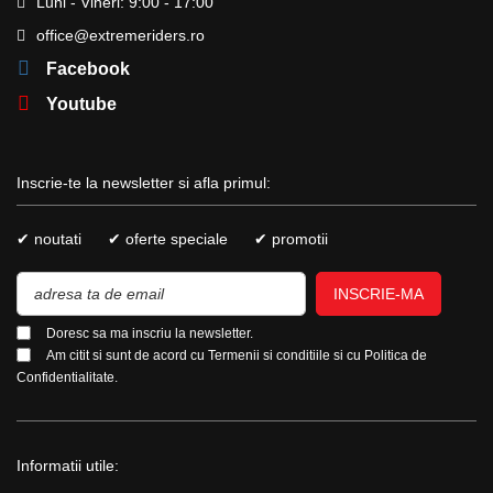
Luni - Vineri: 9:00 - 17:00
office@extremeriders.ro
Facebook
Youtube
Inscrie-te la newsletter si afla primul:
✔ noutati
✔ oferte speciale
✔ promotii
INSCRIE-MA
Doresc sa ma inscriu la newsletter.
Am citit si sunt de acord cu
Termenii si conditiile
si cu
Politica de
Confidentialitate.
Informatii utile: