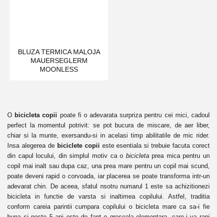
BLUZA TERMICA MALOJA
MAUERSEGLERM
MOONLESS
O
bicicleta copii
poate fi o adevarata surpriza pentru cei mici, cadoul
perfect la momentul potrivit: se pot bucura de miscare, de aer liber,
chiar si la munte, exersandu-si in acelasi timp abilitatile de mic rider.
Insa alegerea de
biciclete copii
este esentiala si trebuie facuta corect
din capul locului, din simplul motiv ca o
bicicleta
prea mica pentru un
copil mai inalt sau dupa caz, una prea mare pentru un copil mai scund,
poate deveni rapid o corvoada, iar placerea se poate transforma intr-un
adevarat chin. De aceea, sfatul nsotru numarul 1 este sa achizitionezi
bicicleta in functie de varsta si inaltimea copilului. Astfel, traditia
conform careia parintii cumpara copilului o bicicleta mare ca sa-i fie
buna si peste 5 ani este de fapt o greseala elementara, care-i va rapi