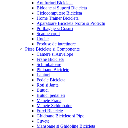
Antifurturi Bicicleta
Bidoane si Suporti Bicicleta
Ciclocomputere Bicicleta
Home Trainer Bicicleta
Aparatoare Bicicleta Noroi si Protectii
Portbagaje si Cosuri
Scaune copii
Unelte
Produse de intretinere
Piese Biciclete si Componente
Camere si Anvelope
Frane Bicicleta
Schimbatoare
Pinioane Biciclete
Lanturi
Pedale Bicicleta
Roti si Jante
Butuci
Butuci pedalieri
Manete Frana
Manete Schimbator
Furci Biciclete
Ghidoane Biciclete si Pipe
Cuvete
Mansoane si Ghidoline Bicicleta