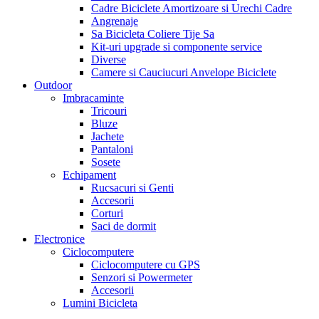
Cadre Biciclete Amortizoare si Urechi Cadre
Angrenaje
Sa Bicicleta Coliere Tije Sa
Kit-uri upgrade si componente service
Diverse
Camere si Cauciucuri Anvelope Biciclete
Outdoor
Imbracaminte
Tricouri
Bluze
Jachete
Pantaloni
Sosete
Echipament
Rucsacuri si Genti
Accesorii
Corturi
Saci de dormit
Electronice
Ciclocomputere
Ciclocomputere cu GPS
Senzori si Powermeter
Accesorii
Lumini Bicicleta