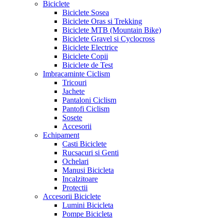
Biciclete
Biciclete Sosea
Biciclete Oras si Trekking
Biciclete MTB (Mountain Bike)
Biciclete Gravel si Cyclocross
Biciclete Electrice
Biciclete Copii
Biciclete de Test
Imbracaminte Ciclism
Tricouri
Jachete
Pantaloni Ciclism
Pantofi Ciclism
Sosete
Accesorii
Echipament
Casti Biciclete
Rucsacuri si Genti
Ochelari
Manusi Bicicleta
Incalzitoare
Protectii
Accesorii Biciclete
Lumini Bicicleta
Pompe Bicicleta