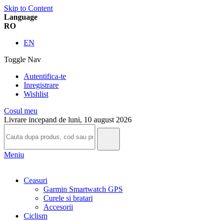
Skip to Content
Language
RO
EN
Toggle Nav
Autentifica-te
Inregistrare
Wishlist
Cosul meu
Livrare incepand de luni, 10 august 2026
Meniu
Ceasuri
Garmin Smartwatch GPS
Curele si bratari
Accesorii
Ciclism