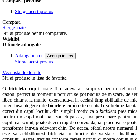
Compara produse
Sterge acest produs
Compara
Sterge toate
Nu ai produse pentru comparare.
Wishlist
Ultimele adaugate
Adauga in cos
Adauga in cos
Sterge acest produs
Vezi lista de dorinte
Nu ai produse in lista de favorite.
O
bicicleta copii
poate fi o adevarata surpriza pentru cei mici,
cadoul perfect la momentul potrivit: se pot bucura de miscare, de aer
liber, chiar si la munte, exersandu-si in acelasi timp abilitatile de mic
rider. Insa alegerea de
biciclete copii
este esentiala si trebuie facuta
corect din capul locului, din simplul motiv ca o
bicicleta
prea mica
pentru un copil mai inalt sau dupa caz, una prea mare pentru un
copil mai scund, poate deveni rapid o corvoada, iar placerea se poate
transforma intr-un adevarat chin. De aceea, sfatul nsotru numarul 1
este sa achizitionezi bicicleta in functie de varsta si inaltimea
copilului. Astfel, traditia conform careia parintii cumpara copilului o