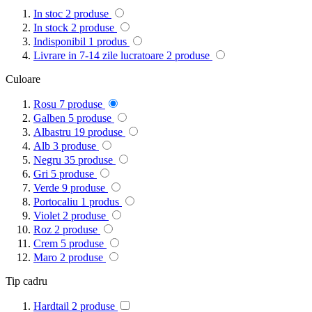
In stoc
2
produse
In stock
2
produse
Indisponibil
1
produs
Livrare in 7-14 zile lucratoare
2
produse
Culoare
Rosu
7
produse
Galben
5
produse
Albastru
19
produse
Alb
3
produse
Negru
35
produse
Gri
5
produse
Verde
9
produse
Portocaliu
1
produs
Violet
2
produse
Roz
2
produse
Crem
5
produse
Maro
2
produse
Tip cadru
Hardtail
2
produse