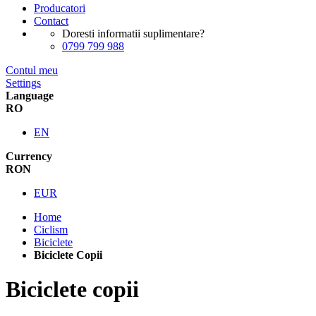
Producatori
Contact
Doresti informatii suplimentare?
0799 799 988
Contul meu
Settings
Language
RO
EN
Currency
RON
EUR
Home
Ciclism
Biciclete
Biciclete Copii
Biciclete copii