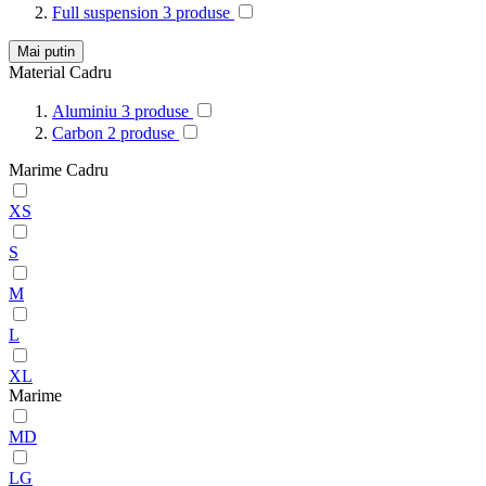
Full suspension
3
produse
Mai putin
Material Cadru
Aluminiu
3
produse
Carbon
2
produse
Marime Cadru
XS
S
M
L
XL
Marime
MD
LG