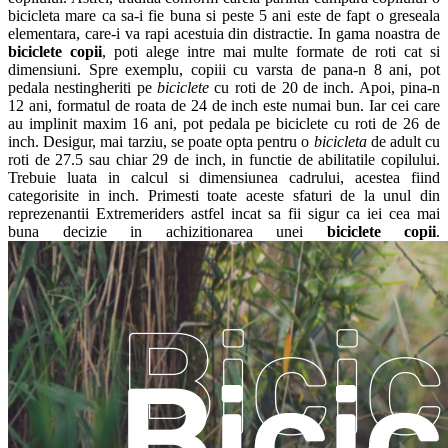
bicicleta mare ca sa-i fie buna si peste 5 ani este de fapt o greseala
elementara, care-i va rapi acestuia din distractie. In gama noastra de
biciclete copii
, poti alege intre mai multe formate de roti cat si
dimensiuni. Spre exemplu, copiii cu varsta de pana-n 8 ani, pot
pedala nestingheriti pe
biciclete
cu roti de 20 de inch. Apoi, pina-n
12 ani, formatul de roata de 24 de inch este numai bun. Iar cei care
au implinit maxim 16 ani, pot pedala pe biciclete cu roti de 26 de
inch. Desigur, mai tarziu, se poate opta pentru o
bicicleta
de adult cu
roti de 27.5 sau chiar 29 de inch, in functie de abilitatile copilului.
Trebuie luata in calcul si dimensiunea cadrului, acestea fiind
categorisite in inch. Primesti toate aceste sfaturi de la unul din
reprezenantii Extremeriders astfel incat sa fii sigur ca iei cea mai
buna decizie in achizitionarea unei
biciclete copii
.