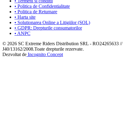
• Termeni si conditii
• Politica de Confidentialitate
• Politica de Returnare
• Harta site
• Solutionarea Online a Litigiilor (SOL)
• GDPR: Drepturile consumatorilor
• ANPC
© 2026 SC Extreme Riders Distribution SRL
-
RO24265633 //
J40/13162/2008.
Toate drepturile rezervate.
Dezvoltat de
Incognito Concept