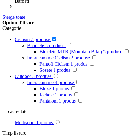
Barbati
Sterge toate
Optiuni filtrare
Categorie
Ciclism
7
produse
Biciclete
5
produse
Biciclete MTB (Mountain Bike)
5
produse
Imbracaminte Ciclism
2
produse
Pantofi Ciclism
1
produs
Sosete
1
produs
Outdoor
3
produse
Imbracaminte
3
produse
Bluze
1
produs
Jachete
1
produs
Pantaloni
1
produs
Tip activitate
Multisport
1
produs
Timp livrare