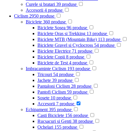
Curele si bratari
39
produse
Accesorii
4
produse
Ciclism
2950
produse
Biciclete
360
produse
Biciclete Sosea
96
produse
Biciclete Oras si Trekking
13
produse
Biciclete MTB (Mountain Bike)
113
produse
Biciclete Gravel si Cyclocross
54
produse
Biciclete Electrice
71
produse
Biciclete Copii
8
produse
Biciclete de Test
4
produse
Imbracaminte Ciclism
193
produse
Tricouri
54
produse
Jachete
39
produse
Pantaloni Ciclism
28
produse
Pantofi Ciclism
59
produse
Sosete
10
produse
Accesorii
7
produse
Echipament
395
produse
Casti Biciclete
156
produse
Rucsacuri si Genti
38
produse
Ochelari
155
produse