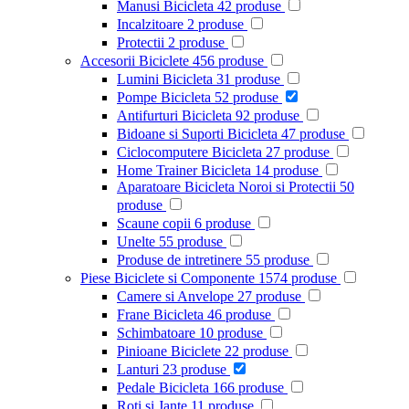
Manusi Bicicleta
42
produse
Incalzitoare
2
produse
Protectii
2
produse
Accesorii Biciclete
456
produse
Lumini Bicicleta
31
produse
Pompe Bicicleta
52
produse
Antifurturi Bicicleta
92
produse
Bidoane si Suporti Bicicleta
47
produse
Ciclocomputere Bicicleta
27
produse
Home Trainer Bicicleta
14
produse
Aparatoare Bicicleta Noroi si Protectii
50
produse
Scaune copii
6
produse
Unelte
55
produse
Produse de intretinere
55
produse
Piese Biciclete si Componente
1574
produse
Camere si Anvelope
27
produse
Frane Bicicleta
46
produse
Schimbatoare
10
produse
Pinioane Biciclete
22
produse
Lanturi
23
produse
Pedale Bicicleta
166
produse
Roti si Jante
11
produse