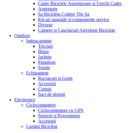
Cadre Biciclete Amortizoare si Urechi Cadre
Angrenaje
Sa Bicicleta Coliere Tije Sa
Kit-uri upgrade si componente service
Diverse
Camere si Cauciucuri Anvelope Biciclete
Outdoor
Imbracaminte
Tricouri
Bluze
Jachete
Pantaloni
Sosete
Echipament
Rucsacuri si Genti
Accesorii
Corturi
Saci de dormit
Electronice
Ciclocomputere
Ciclocomputere cu GPS
Senzori si Powermeter
Accesorii
Lumini Bicicleta