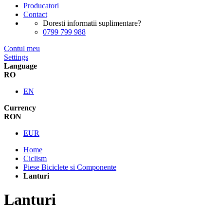
Producatori
Contact
Doresti informatii suplimentare?
0799 799 988
Contul meu
Settings
Language
RO
EN
Currency
RON
EUR
Home
Ciclism
Piese Biciclete si Componente
Lanturi
Lanturi