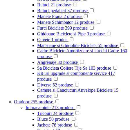
Butuci
21
produse
Butuci pedalieri
37
produse
Manete Frana
2
produse
Manete Schimbator
12
produse
Furci Biciclete
399
produse
Ghidoane Biciclete si Pipe
3
produse
Cuvete
1
produs
Mansoane si Ghidoline Bicicleta
55
produse
Cadre Biciclete Amortizoare si Urechi Cadre
160
produse
Angrenaje
30
produse
Sa Bicicleta Coliere Tije Sa
103
produse
Kit-uri upgrade si componente service
417
produse
Diverse
52
produse
Camere si Cauciucuri Anvelope Biciclete
15
produse
Outdoor
255
produse
Imbracaminte
213
produse
Tricouri
24
produse
Bluze
50
produse
Jachete
78
produse