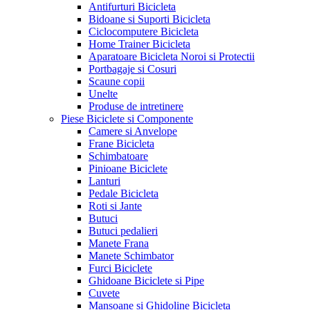
Antifurturi Bicicleta
Bidoane si Suporti Bicicleta
Ciclocomputere Bicicleta
Home Trainer Bicicleta
Aparatoare Bicicleta Noroi si Protectii
Portbagaje si Cosuri
Scaune copii
Unelte
Produse de intretinere
Piese Biciclete si Componente
Camere si Anvelope
Frane Bicicleta
Schimbatoare
Pinioane Biciclete
Lanturi
Pedale Bicicleta
Roti si Jante
Butuci
Butuci pedalieri
Manete Frana
Manete Schimbator
Furci Biciclete
Ghidoane Biciclete si Pipe
Cuvete
Mansoane si Ghidoline Bicicleta