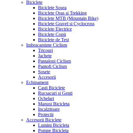
Biciclete
Biciclete Sosea
Biciclete Oras si Trekking
Biciclete MTB (Mountain Bike)
Biciclete Gravel si Cyclocross
Biciclete Electrice
Biciclete Copii
Biciclete de Test
Imbracaminte Ciclism
Tricouri
Jachete
Pantaloni Ciclism
Pantofi Ciclism
Sosete
Accesorii
Echipament
Casti Biciclete
Rucsacuri si Genti
Ochelari
Manusi Bicicleta
Incalzitoare
Protectii
Accesorii Biciclete
Lumini Bicicleta
Pompe Bicicleta