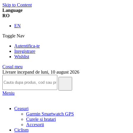
Skip to Content
Language
RO
EN
Toggle Nav
Autentifica-te
Inregistrare
Wishlist
Cosul meu
Livrare incepand de luni, 10 august 2026
Meniu
Ceasuri
Garmin Smartwatch GPS
Curele si bratari
Accesorii
Ciclism