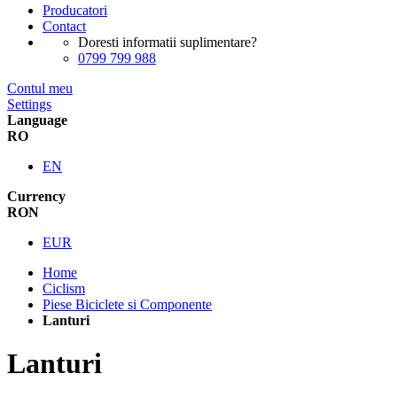
Producatori
Contact
Doresti informatii suplimentare?
0799 799 988
Contul meu
Settings
Language
RO
EN
Currency
RON
EUR
Home
Ciclism
Piese Biciclete si Componente
Lanturi
Lanturi