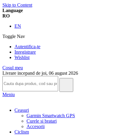
Skip to Content
Language
RO
EN
Toggle Nav
Autentifica-te
Inregistrare
Wishlist
Cosul meu
Livrare incepand de joi, 06 august 2026
Meniu
Ceasuri
Garmin Smartwatch GPS
Curele si bratari
Accesorii
Ciclism