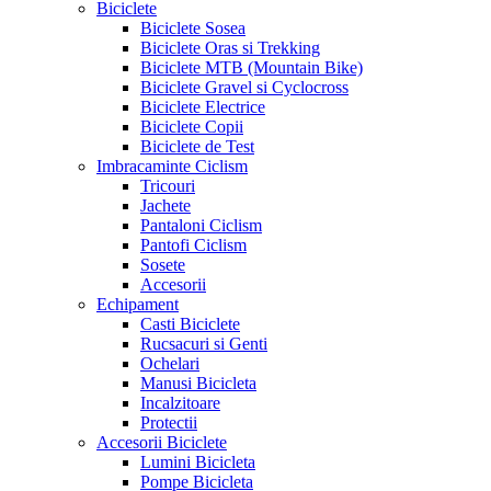
Biciclete
Biciclete Sosea
Biciclete Oras si Trekking
Biciclete MTB (Mountain Bike)
Biciclete Gravel si Cyclocross
Biciclete Electrice
Biciclete Copii
Biciclete de Test
Imbracaminte Ciclism
Tricouri
Jachete
Pantaloni Ciclism
Pantofi Ciclism
Sosete
Accesorii
Echipament
Casti Biciclete
Rucsacuri si Genti
Ochelari
Manusi Bicicleta
Incalzitoare
Protectii
Accesorii Biciclete
Lumini Bicicleta
Pompe Bicicleta