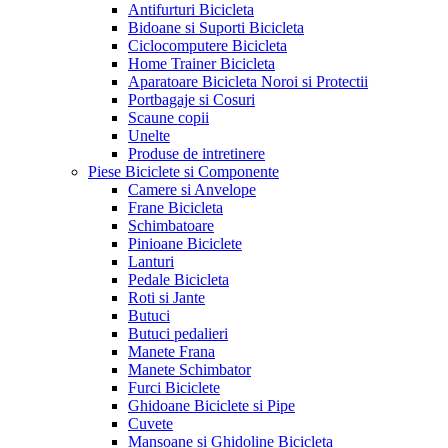
Antifurturi Bicicleta
Bidoane si Suporti Bicicleta
Ciclocomputere Bicicleta
Home Trainer Bicicleta
Aparatoare Bicicleta Noroi si Protectii
Portbagaje si Cosuri
Scaune copii
Unelte
Produse de intretinere
Piese Biciclete si Componente
Camere si Anvelope
Frane Bicicleta
Schimbatoare
Pinioane Biciclete
Lanturi
Pedale Bicicleta
Roti si Jante
Butuci
Butuci pedalieri
Manete Frana
Manete Schimbator
Furci Biciclete
Ghidoane Biciclete si Pipe
Cuvete
Mansoane si Ghidoline Bicicleta