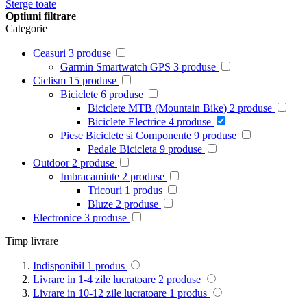
Sterge toate
Optiuni filtrare
Categorie
Ceasuri
3
produse
Garmin Smartwatch GPS
3
produse
Ciclism
15
produse
Biciclete
6
produse
Biciclete MTB (Mountain Bike)
2
produse
Biciclete Electrice
4
produse
Piese Biciclete si Componente
9
produse
Pedale Bicicleta
9
produse
Outdoor
2
produse
Imbracaminte
2
produse
Tricouri
1
produs
Bluze
2
produse
Electronice
3
produse
Timp livrare
Indisponibil
1
produs
Livrare in 1-4 zile lucratoare
2
produse
Livrare in 10-12 zile lucratoare
1
produs