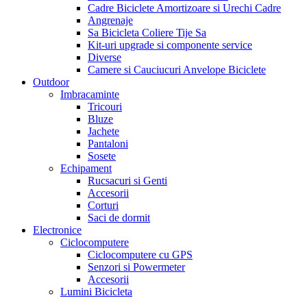
Cadre Biciclete Amortizoare si Urechi Cadre
Angrenaje
Sa Bicicleta Coliere Tije Sa
Kit-uri upgrade si componente service
Diverse
Camere si Cauciucuri Anvelope Biciclete
Outdoor
Imbracaminte
Tricouri
Bluze
Jachete
Pantaloni
Sosete
Echipament
Rucsacuri si Genti
Accesorii
Corturi
Saci de dormit
Electronice
Ciclocomputere
Ciclocomputere cu GPS
Senzori si Powermeter
Accesorii
Lumini Bicicleta