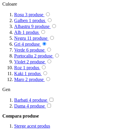
Culoare
Rosu
3
produse
Galben
1
produs
Albastru
9
produse
Alb
1
produs
Negru
11
produse
Gri
4
produse
Verde
6
produse
Portocaliu
2
produse
Violet
2
produse
Roz
1
produs
Kaki
1
produs
Maro
2
produse
Gen
Barbati
4
produse
Dama
4
produse
Compara produse
Sterge acest produs