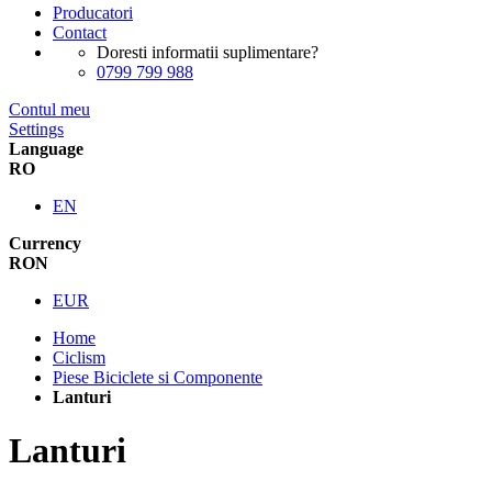
Producatori
Contact
Doresti informatii suplimentare?
0799 799 988
Contul meu
Settings
Language
RO
EN
Currency
RON
EUR
Home
Ciclism
Piese Biciclete si Componente
Lanturi
Lanturi