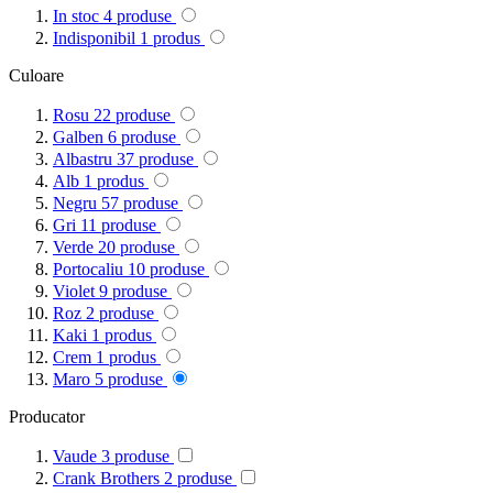
In stoc
4
produse
Indisponibil
1
produs
Culoare
Rosu
22
produse
Galben
6
produse
Albastru
37
produse
Alb
1
produs
Negru
57
produse
Gri
11
produse
Verde
20
produse
Portocaliu
10
produse
Violet
9
produse
Roz
2
produse
Kaki
1
produs
Crem
1
produs
Maro
5
produse
Producator
Vaude
3
produse
Crank Brothers
2
produse