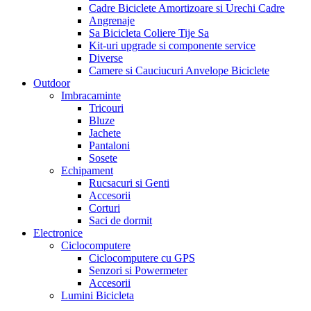
Cadre Biciclete Amortizoare si Urechi Cadre
Angrenaje
Sa Bicicleta Coliere Tije Sa
Kit-uri upgrade si componente service
Diverse
Camere si Cauciucuri Anvelope Biciclete
Outdoor
Imbracaminte
Tricouri
Bluze
Jachete
Pantaloni
Sosete
Echipament
Rucsacuri si Genti
Accesorii
Corturi
Saci de dormit
Electronice
Ciclocomputere
Ciclocomputere cu GPS
Senzori si Powermeter
Accesorii
Lumini Bicicleta