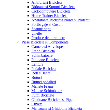
Antifurturi Bicicleta
Bidoane si Suporti Bicicleta
Ciclocomputere Bicicleta
Home Trainer Bicicleta
Aparatoare Bicicleta Noroi si Protectii
Portbagaje si Cosuri
Scaune copii
Unelte
Produse de intretinere
Piese Biciclete si Componente
Camere si Anvelope
Frane Bicicleta
Schimbatoare
Pinioane Biciclete
Lanturi
Pedale Bicicleta
Roti si Jante
Butuci
Butuci pedalieri
Manete Frana
Manete Schimbator
Furci Biciclete
Ghidoane Biciclete si Pipe
Cuvete
Mansoane si Ghidoline Bicicleta