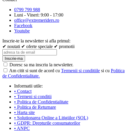
0799 799 988
Luni - Vineri: 9:00 - 17:00
office@extremeriders.ro
Facebook
Youtube
Inscrie-te la newsletter si afla primul:
✔ noutati
✔ oferte speciale
✔ promotii
Inscrie-ma
Doresc sa ma inscriu la newsletter.
Am citit si sunt de acord cu
Termenii si conditiile
si cu
Politica
de Confidentialitate.
Informatii utile:
• Contact
• Termeni si conditii
• Politica de Confidentialitate
• Politica de Returnare
• Harta site
• Solutionarea Online a Litigiilor (SOL)
• GDPR: Drepturile consumatorilor
• ANPC