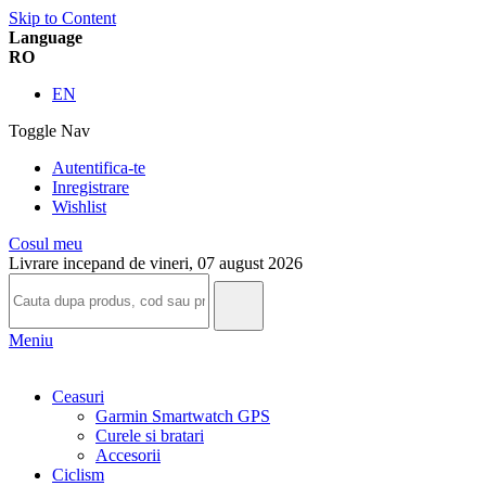
Skip to Content
Language
RO
EN
Toggle Nav
Autentifica-te
Inregistrare
Wishlist
Cosul meu
Livrare incepand de vineri, 07 august 2026
Meniu
Ceasuri
Garmin Smartwatch GPS
Curele si bratari
Accesorii
Ciclism