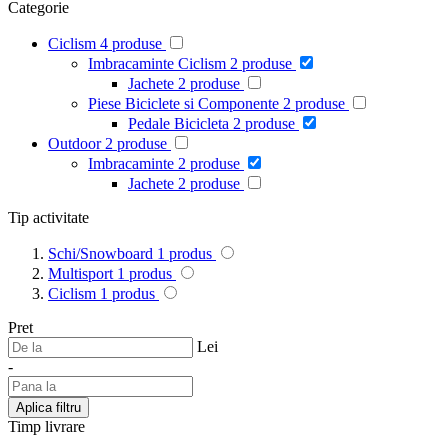
Categorie
Ciclism
4
produse
Imbracaminte Ciclism
2
produse
Jachete
2
produse
Piese Biciclete si Componente
2
produse
Pedale Bicicleta
2
produse
Outdoor
2
produse
Imbracaminte
2
produse
Jachete
2
produse
Tip activitate
Schi/Snowboard
1
produs
Multisport
1
produs
Ciclism
1
produs
Pret
Lei
-
Aplica filtru
Timp livrare