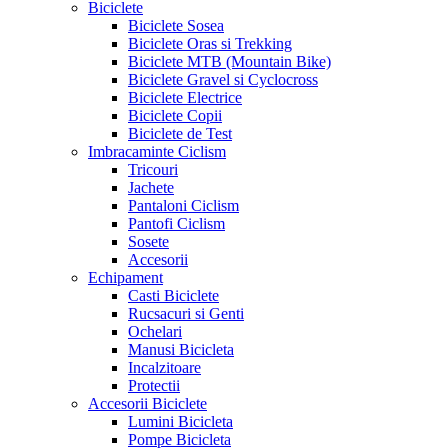
Biciclete
Biciclete Sosea
Biciclete Oras si Trekking
Biciclete MTB (Mountain Bike)
Biciclete Gravel si Cyclocross
Biciclete Electrice
Biciclete Copii
Biciclete de Test
Imbracaminte Ciclism
Tricouri
Jachete
Pantaloni Ciclism
Pantofi Ciclism
Sosete
Accesorii
Echipament
Casti Biciclete
Rucsacuri si Genti
Ochelari
Manusi Bicicleta
Incalzitoare
Protectii
Accesorii Biciclete
Lumini Bicicleta
Pompe Bicicleta