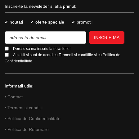
Inscrie-te la newsletter si afla primul:
✔ noutati
✔ oferte speciale
✔ promotii
INSCRIE-MA
Doresc sa ma inscriu la newsletter.
Am citit si sunt de acord cu
Termenii si conditiile
si cu
Politica de
Confidentialitate.
Informatii utile:
• Contact
• Termeni si conditii
• Politica de Confidentialitate
• Politica de Returnare