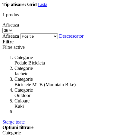
Tip afisare:
Grid
Lista
1
produs
Afiseaza
Afiseaza
Descrescator
Filtre
Filtre active
Categorie
Pedale Bicicleta
Categorie
Jachete
Categorie
Biciclete MTB (Mountain Bike)
Categorie
Outdoor
Culoare
Kaki
Sterge toate
Optiuni filtrare
Categorie