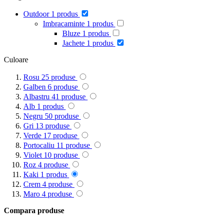
Outdoor
1
produs
Imbracaminte
1
produs
Bluze
1
produs
Jachete
1
produs
Culoare
Rosu
25
produse
Galben
6
produse
Albastru
41
produse
Alb
1
produs
Negru
50
produse
Gri
13
produse
Verde
17
produse
Portocaliu
11
produse
Violet
10
produse
Roz
4
produse
Kaki
1
produs
Crem
4
produse
Maro
4
produse
Compara produse