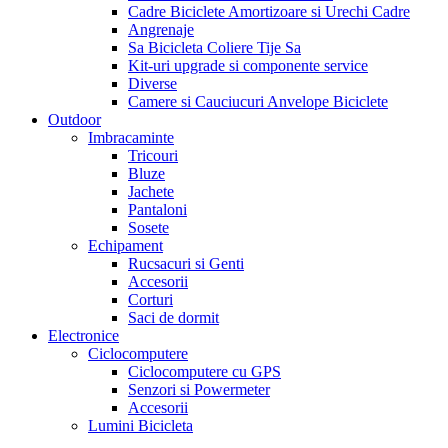
Cadre Biciclete Amortizoare si Urechi Cadre
Angrenaje
Sa Bicicleta Coliere Tije Sa
Kit-uri upgrade si componente service
Diverse
Camere si Cauciucuri Anvelope Biciclete
Outdoor
Imbracaminte
Tricouri
Bluze
Jachete
Pantaloni
Sosete
Echipament
Rucsacuri si Genti
Accesorii
Corturi
Saci de dormit
Electronice
Ciclocomputere
Ciclocomputere cu GPS
Senzori si Powermeter
Accesorii
Lumini Bicicleta