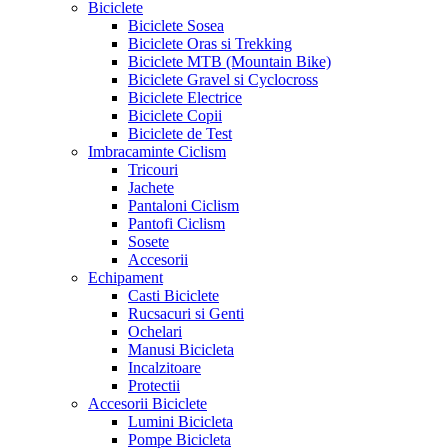
Biciclete
Biciclete Sosea
Biciclete Oras si Trekking
Biciclete MTB (Mountain Bike)
Biciclete Gravel si Cyclocross
Biciclete Electrice
Biciclete Copii
Biciclete de Test
Imbracaminte Ciclism
Tricouri
Jachete
Pantaloni Ciclism
Pantofi Ciclism
Sosete
Accesorii
Echipament
Casti Biciclete
Rucsacuri si Genti
Ochelari
Manusi Bicicleta
Incalzitoare
Protectii
Accesorii Biciclete
Lumini Bicicleta
Pompe Bicicleta