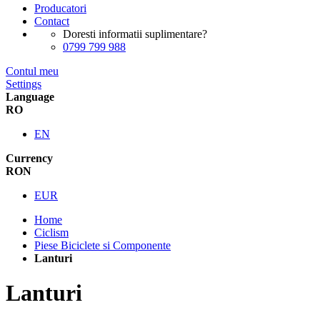
Producatori
Contact
Doresti informatii suplimentare?
0799 799 988
Contul meu
Settings
Language
RO
EN
Currency
RON
EUR
Home
Ciclism
Piese Biciclete si Componente
Lanturi
Lanturi