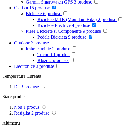
Garmin Smartwatch GPS
3
produse
Ciclism
15
produse
Biciclete
6
produse
Biciclete MTB (Mountain Bike)
2
produse
Biciclete Electrice
4
produse
Piese Biciclete si Componente
9
produse
Pedale Bicicleta
9
produse
Outdoor
2
produse
Imbracaminte
2
produse
Tricouri
1
produs
Bluze
2
produse
Electronice
3
produse
Temperatura Curenta
Da
3
produse
Stare produs
Nou
1
produs
Resigilat
2
produse
Altimetru