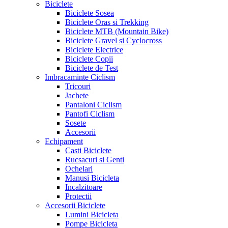
Biciclete
Biciclete Sosea
Biciclete Oras si Trekking
Biciclete MTB (Mountain Bike)
Biciclete Gravel si Cyclocross
Biciclete Electrice
Biciclete Copii
Biciclete de Test
Imbracaminte Ciclism
Tricouri
Jachete
Pantaloni Ciclism
Pantofi Ciclism
Sosete
Accesorii
Echipament
Casti Biciclete
Rucsacuri si Genti
Ochelari
Manusi Bicicleta
Incalzitoare
Protectii
Accesorii Biciclete
Lumini Bicicleta
Pompe Bicicleta