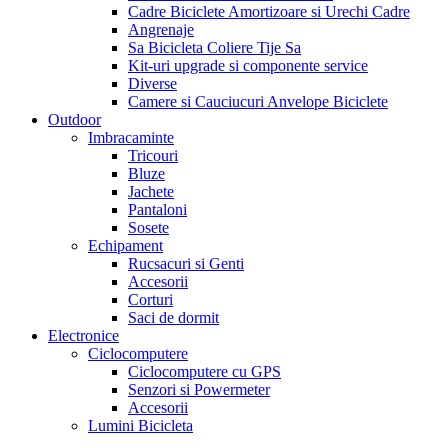
Cadre Biciclete Amortizoare si Urechi Cadre
Angrenaje
Sa Bicicleta Coliere Tije Sa
Kit-uri upgrade si componente service
Diverse
Camere si Cauciucuri Anvelope Biciclete
Outdoor
Imbracaminte
Tricouri
Bluze
Jachete
Pantaloni
Sosete
Echipament
Rucsacuri si Genti
Accesorii
Corturi
Saci de dormit
Electronice
Ciclocomputere
Ciclocomputere cu GPS
Senzori si Powermeter
Accesorii
Lumini Bicicleta