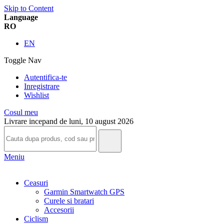
Skip to Content
Language
RO
EN
Toggle Nav
Autentifica-te
Inregistrare
Wishlist
Cosul meu
Livrare incepand de luni, 10 august 2026
Meniu
Ceasuri
Garmin Smartwatch GPS
Curele si bratari
Accesorii
Ciclism