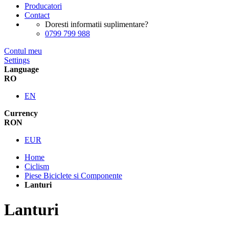
Producatori
Contact
Doresti informatii suplimentare?
0799 799 988
Contul meu
Settings
Language
RO
EN
Currency
RON
EUR
Home
Ciclism
Piese Biciclete si Componente
Lanturi
Lanturi