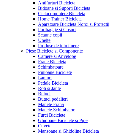
Antifurturi Bicicleta
Bidoane si Suporti Bicicleta
Ciclocomputere Bicicleta
Home Trainer Bicicleta
Aparatoare Bicicleta Noroi si Protectii
Portbagaje si Cosuri
Scaune copii
Unelte
Produse de intretinere
Piese Biciclete si Componente
Camere si Anvelope
Frane Bicicleta
Schimbatoare
Pinioane Biciclete
Lanturi
Pedale Bicicleta
Roti si Jante
Butuci
Butuci pedalieri
Manete Frana
Manete Schimbator
Furci Biciclete
Ghidoane Biciclete si Pipe
Cuvete
Mansoane si Ghidoline Bicicleta