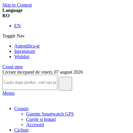
Skip to Content
Language
RO
EN
Toggle Nav
Autentifica-te
Inregistrare
Wishlist
Cosul meu
Livrare incepand de vineri, 07 august 2026
Meniu
Ceasuri
Garmin Smartwatch GPS
Curele si bratari
Accesorii
Ciclism