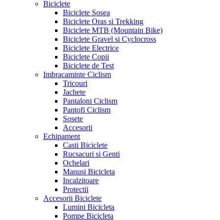
Biciclete
Biciclete Sosea
Biciclete Oras si Trekking
Biciclete MTB (Mountain Bike)
Biciclete Gravel si Cyclocross
Biciclete Electrice
Biciclete Copii
Biciclete de Test
Imbracaminte Ciclism
Tricouri
Jachete
Pantaloni Ciclism
Pantofi Ciclism
Sosete
Accesorii
Echipament
Casti Biciclete
Rucsacuri si Genti
Ochelari
Manusi Bicicleta
Incalzitoare
Protectii
Accesorii Biciclete
Lumini Bicicleta
Pompe Bicicleta