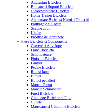
Antifurturi Bicicleta
Bidoane si Suporti Bicicleta
Ciclocomputere Bicicleta
Home Trainer Bicicleta
Aparatoare Bicicleta Noroi si Protectii
Portbagaje si Cosuri
Scaune copii
Unelte
Produse de intretinere
Piese Biciclete si Componente
Camere si Anvelope
Frane Bicicleta
Schimbatoare
Pinioane Biciclete
Lanturi
Pedale Bicicleta
Roti si Jante
Butuci
Butuci pedalieri
Manete Frana
Manete Schimbator
Furci Biciclete
Ghidoane Biciclete si Pipe
Cuvete
Mansoane si Ghidoline Bicicleta