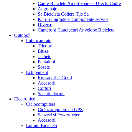
Cadre Biciclete Amortizoare si Urechi Cadre
Angrenaje
Sa Bicicleta Coliere Tije Sa
Kit-uri upgrade si componente service
Diverse
Camere si Cauciucuri Anvelope Biciclete
Outdoor
Imbracaminte
Tricouri
Bluze
Jachete
Pantaloni
Sosete
Echipament
Rucsacuri si Genti
Accesorii
Corturi
Saci de dormit
Electronice
Ciclocomputere
Ciclocomputere cu GPS
Senzori si Powermeter
Accesorii
Lumini Bicicleta