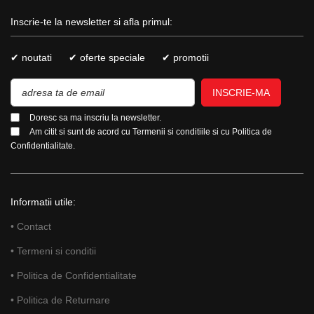
Inscrie-te la newsletter si afla primul:
✔ noutati
✔ oferte speciale
✔ promotii
INSCRIE-MA
Doresc sa ma inscriu la newsletter.
Am citit si sunt de acord cu
Termenii si conditiile
si cu
Politica de
Confidentialitate.
Informatii utile:
• Contact
• Termeni si conditii
• Politica de Confidentialitate
• Politica de Returnare