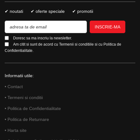
✔ noutati
✔ oferte speciale
✔ promotii
INSCRIE-MA
Doresc sa ma inscriu la newsletter.
Am citit si sunt de acord cu
Termenii si conditiile
si cu
Politica de
Confidentialitate.
Informatii utile:
• Contact
• Termeni si conditii
• Politica de Confidentialitate
• Politica de Returnare
• Harta site