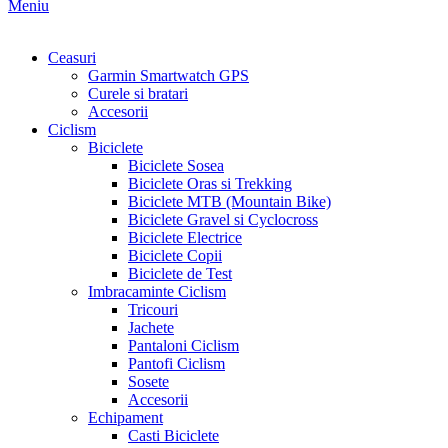
Meniu
Ceasuri
Garmin Smartwatch GPS
Curele si bratari
Accesorii
Ciclism
Biciclete
Biciclete Sosea
Biciclete Oras si Trekking
Biciclete MTB (Mountain Bike)
Biciclete Gravel si Cyclocross
Biciclete Electrice
Biciclete Copii
Biciclete de Test
Imbracaminte Ciclism
Tricouri
Jachete
Pantaloni Ciclism
Pantofi Ciclism
Sosete
Accesorii
Echipament
Casti Biciclete