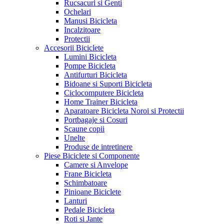
Rucsacuri si Genti
Ochelari
Manusi Bicicleta
Incalzitoare
Protectii
Accesorii Biciclete
Lumini Bicicleta
Pompe Bicicleta
Antifurturi Bicicleta
Bidoane si Suporti Bicicleta
Ciclocomputere Bicicleta
Home Trainer Bicicleta
Aparatoare Bicicleta Noroi si Protectii
Portbagaje si Cosuri
Scaune copii
Unelte
Produse de intretinere
Piese Biciclete si Componente
Camere si Anvelope
Frane Bicicleta
Schimbatoare
Pinioane Biciclete
Lanturi
Pedale Bicicleta
Roti si Jante