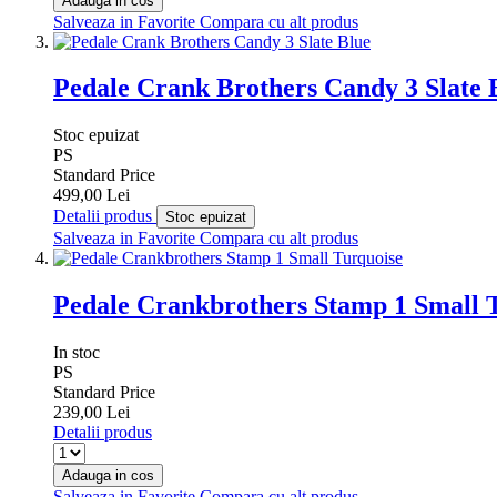
Adauga in cos
Salveaza in Favorite
Compara cu alt produs
Pedale Crank Brothers Candy 3 Slate 
Stoc epuizat
PS
Standard Price
499,00 Lei
Detalii produs
Stoc epuizat
Salveaza in Favorite
Compara cu alt produs
Pedale Crankbrothers Stamp 1 Small 
In stoc
PS
Standard Price
239,00 Lei
Detalii produs
Adauga in cos
Salveaza in Favorite
Compara cu alt produs