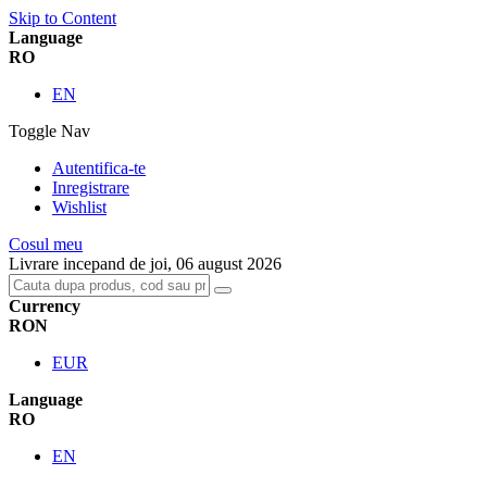
Skip to Content
Language
RO
EN
Toggle Nav
Autentifica-te
Inregistrare
Wishlist
Cosul meu
Livrare incepand de joi, 06 august 2026
Currency
RON
EUR
Language
RO
EN