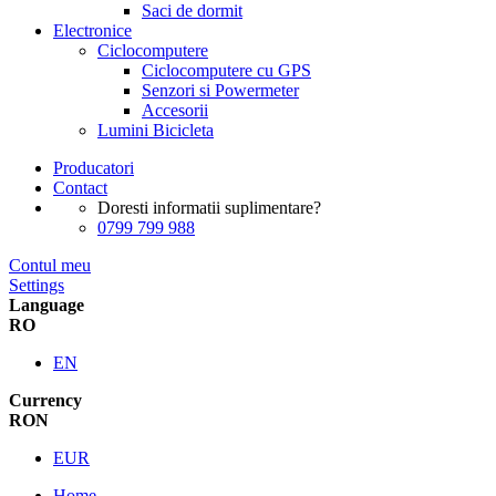
Saci de dormit
Electronice
Ciclocomputere
Ciclocomputere cu GPS
Senzori si Powermeter
Accesorii
Lumini Bicicleta
Producatori
Contact
Doresti informatii suplimentare?
0799 799 988
Contul meu
Settings
Language
RO
EN
Currency
RON
EUR
Home