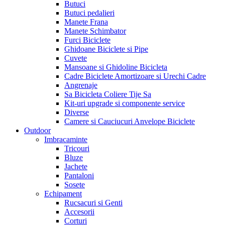
Butuci
Butuci pedalieri
Manete Frana
Manete Schimbator
Furci Biciclete
Ghidoane Biciclete si Pipe
Cuvete
Mansoane si Ghidoline Bicicleta
Cadre Biciclete Amortizoare si Urechi Cadre
Angrenaje
Sa Bicicleta Coliere Tije Sa
Kit-uri upgrade si componente service
Diverse
Camere si Cauciucuri Anvelope Biciclete
Outdoor
Imbracaminte
Tricouri
Bluze
Jachete
Pantaloni
Sosete
Echipament
Rucsacuri si Genti
Accesorii
Corturi