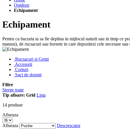
Outdoor
Echipament
Echipament
Pentru ca bucuria ta sa fie deplina in mijlocul naturii sau in timp ce pr
manusi), de rucsacuri sau borsete in care depozitezi cele necesare sau d
Rucsacuri si Genti
Accesorii
Corturi
Saci de dormit
Filtre
Sterge toate
Tip afisare:
Grid
Lista
14
produse
Afiseaza
Afiseaza
Descrescator