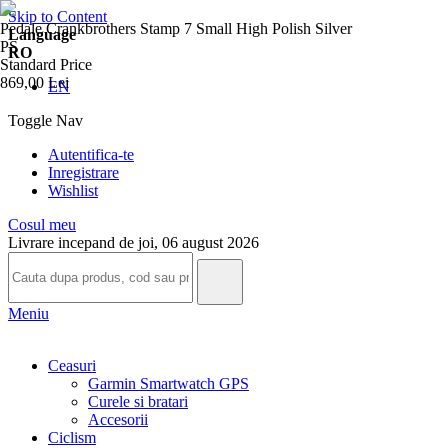
Skip to Content
Pedale Crankbrothers Stamp 7 Small High Polish Silver
Language
PS
RO
Standard Price
869,00 Lei
EN
Toggle Nav
Autentifica-te
Inregistrare
Wishlist
Cosul meu
Livrare incepand de joi, 06 august 2026
Meniu
Ceasuri
Garmin Smartwatch GPS
Curele si bratari
Accesorii
Ciclism