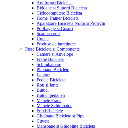
Antifurturi Bicicleta
Bidoane si Suporti Bicicleta
Ciclocomputere Bicicleta
Home Trainer Bicicleta
Aparatoare Bicicleta Noroi si Protectii
Portbagaje si Cosuri
Scaune copii
Unelte
Produse de intretinere
Piese Biciclete si Componente
Camere si Anvelope
Frane Bicicleta
Schimbatoare
Pinioane Biciclete
Lanturi
Pedale Bicicleta
Roti si Jante
Butuci
Butuci pedalieri
Manete Frana
Manete Schimbator
Furci Biciclete
Ghidoane Biciclete si Pipe
Cuvete
Mansoane si Ghidoline Bicicleta