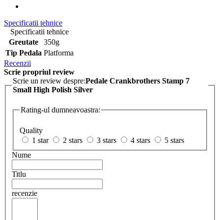
Specificatii tehnice
Specificatii tehnice
Greutate
350g
Tip Pedala
Platforma
Recenzii
Scrie propriul review
Scrie un review despre:
Pedale Crankbrothers Stamp 7
Small High Polish Silver
Rating-ul dumneavoastra:
Quality
1 star
2 stars
3 stars
4 stars
5 stars
Nume
Titlu
recenzie