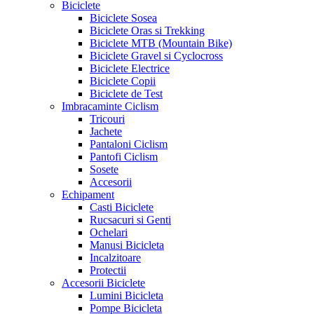
Biciclete
Biciclete Sosea
Biciclete Oras si Trekking
Biciclete MTB (Mountain Bike)
Biciclete Gravel si Cyclocross
Biciclete Electrice
Biciclete Copii
Biciclete de Test
Imbracaminte Ciclism
Tricouri
Jachete
Pantaloni Ciclism
Pantofi Ciclism
Sosete
Accesorii
Echipament
Casti Biciclete
Rucsacuri si Genti
Ochelari
Manusi Bicicleta
Incalzitoare
Protectii
Accesorii Biciclete
Lumini Bicicleta
Pompe Bicicleta