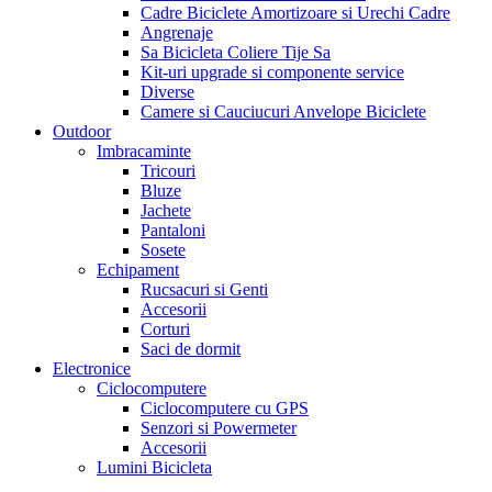
Cadre Biciclete Amortizoare si Urechi Cadre
Angrenaje
Sa Bicicleta Coliere Tije Sa
Kit-uri upgrade si componente service
Diverse
Camere si Cauciucuri Anvelope Biciclete
Outdoor
Imbracaminte
Tricouri
Bluze
Jachete
Pantaloni
Sosete
Echipament
Rucsacuri si Genti
Accesorii
Corturi
Saci de dormit
Electronice
Ciclocomputere
Ciclocomputere cu GPS
Senzori si Powermeter
Accesorii
Lumini Bicicleta