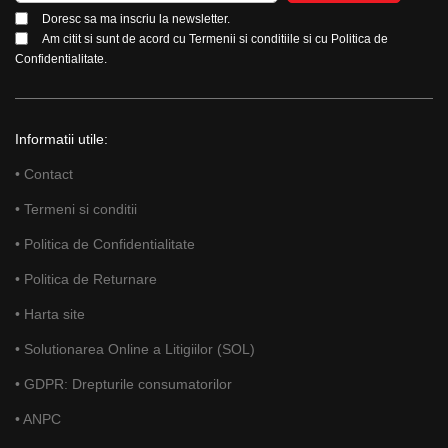
Doresc sa ma inscriu la newsletter.
Am citit si sunt de acord cu
Termenii si conditiile
si cu
Politica de
Confidentialitate.
Informatii utile:
• Contact
• Termeni si conditii
• Politica de Confidentialitate
• Politica de Returnare
• Harta site
• Solutionarea Online a Litigiilor (SOL)
• GDPR: Drepturile consumatorilor
• ANPC