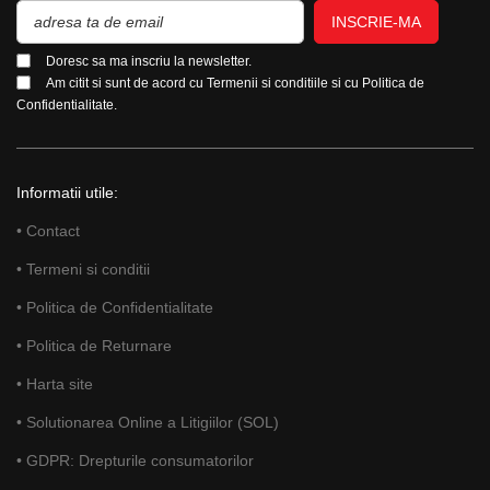
INSCRIE-MA
Doresc sa ma inscriu la newsletter.
Am citit si sunt de acord cu
Termenii si conditiile
si cu
Politica de
Confidentialitate.
Informatii utile:
• Contact
• Termeni si conditii
• Politica de Confidentialitate
• Politica de Returnare
• Harta site
• Solutionarea Online a Litigiilor (SOL)
• GDPR: Drepturile consumatorilor