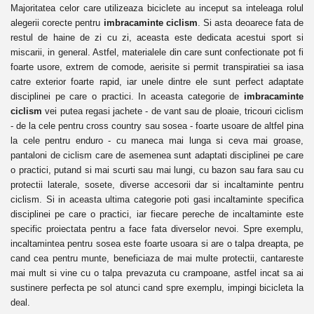
Majoritatea celor care utilizeaza biciclete au inceput sa inteleaga rolul
alegerii corecte pentru
imbracaminte ciclism
. Si asta deoarece fata de
restul de haine de zi cu zi, aceasta este dedicata acestui sport si
miscarii, in general. Astfel, materialele din care sunt confectionate pot fi
foarte usore, extrem de comode, aerisite si permit transpiratiei sa iasa
catre exterior foarte rapid, iar unele dintre ele sunt perfect adaptate
disciplinei pe care o practici. In aceasta categorie de
imbracaminte
ciclism
vei putea regasi jachete - de vant sau de ploaie, tricouri ciclism
- de la cele pentru cross country sau sosea - foarte usoare de altfel pina
la cele pentru enduro - cu maneca mai lunga si ceva mai groase,
pantaloni de ciclism care de asemenea sunt adaptati disciplinei pe care
o practici, putand si mai scurti sau mai lungi, cu bazon sau fara sau cu
protectii laterale, sosete, diverse accesorii dar si incaltaminte pentru
ciclism. Si in aceasta ultima categorie poti gasi incaltaminte specifica
disciplinei pe care o practici, iar fiecare pereche de incaltaminte este
specific proiectata pentru a face fata diverselor nevoi. Spre exemplu,
incaltamintea pentru sosea este foarte usoara si are o talpa dreapta, pe
cand cea pentru munte, beneficiaza de mai multe protectii, cantareste
mai mult si vine cu o talpa prevazuta cu crampoane, astfel incat sa ai
sustinere perfecta pe sol atunci cand spre exemplu, impingi bicicleta la
deal.