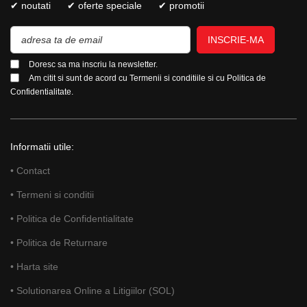
✔ noutati
✔ oferte speciale
✔ promotii
INSCRIE-MA
Doresc sa ma inscriu la newsletter.
Am citit si sunt de acord cu
Termenii si conditiile
si cu
Politica de
Confidentialitate.
Informatii utile:
• Contact
• Termeni si conditii
• Politica de Confidentialitate
• Politica de Returnare
• Harta site
• Solutionarea Online a Litigiilor (SOL)