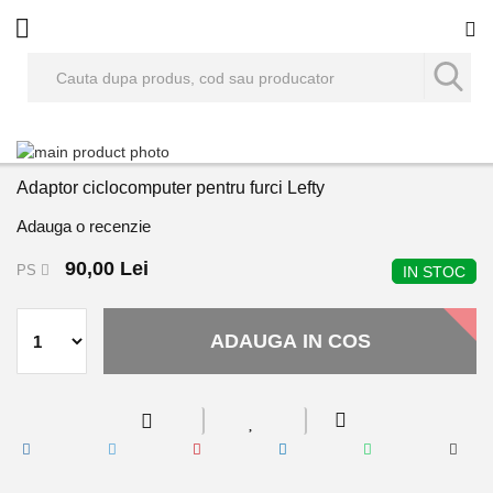
Co
Skip
to
Skip
Adaptor ciclocomputer pentru furci Lefty
the
to
end
the
Adauga o recenzie
of
beginning
the
of
90,00 Lei
PS
IN STOC
images
the
gallery
images
gallery
ADAUGA IN COS