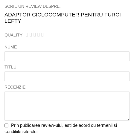
SCRIE UN REVIEW DESPRE:
ADAPTOR CICLOCOMPUTER PENTRU FURCI
LEFTY
QUALITY
1
2
3
4
5
star
stars
stars
stars
stars
NUME
TITLU
RECENZIE
Prin publicarea review-ului, esti de acord cu termenii si
conditiile site-ului