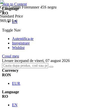
Skip to Content
Ceas Garmin Forerunner 45S negru
Language
PS
RO
Standard Price
969,00 Lei
EN
Toggle Nav
Autentifica-te
Inregistrare
Wishlist
Cosul meu
Livrare incepand de vineri, 07 august 2026
Currency
RON
EUR
Language
RO
EN