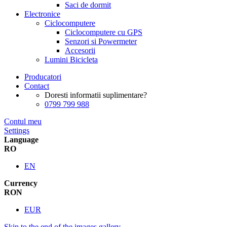
Saci de dormit
Electronice
Ciclocomputere
Ciclocomputere cu GPS
Senzori si Powermeter
Accesorii
Lumini Bicicleta
Producatori
Contact
Doresti informatii suplimentare?
0799 799 988
Contul meu
Settings
Language
RO
EN
Currency
RON
EUR
Skip to the end of the images gallery