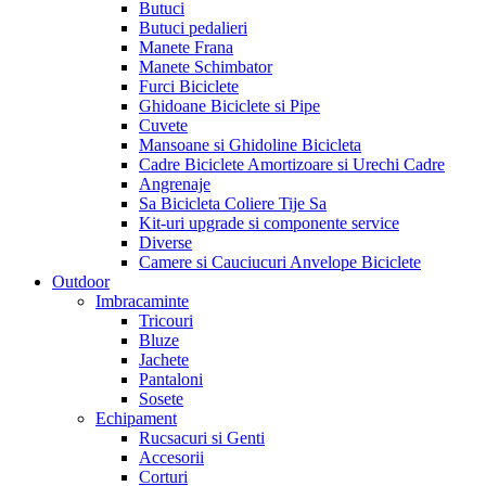
Butuci
Butuci pedalieri
Manete Frana
Manete Schimbator
Furci Biciclete
Ghidoane Biciclete si Pipe
Cuvete
Mansoane si Ghidoline Bicicleta
Cadre Biciclete Amortizoare si Urechi Cadre
Angrenaje
Sa Bicicleta Coliere Tije Sa
Kit-uri upgrade si componente service
Diverse
Camere si Cauciucuri Anvelope Biciclete
Outdoor
Imbracaminte
Tricouri
Bluze
Jachete
Pantaloni
Sosete
Echipament
Rucsacuri si Genti
Accesorii
Corturi