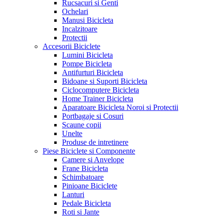
Rucsacuri si Genti
Ochelari
Manusi Bicicleta
Incalzitoare
Protectii
Accesorii Biciclete
Lumini Bicicleta
Pompe Bicicleta
Antifurturi Bicicleta
Bidoane si Suporti Bicicleta
Ciclocomputere Bicicleta
Home Trainer Bicicleta
Aparatoare Bicicleta Noroi si Protectii
Portbagaje si Cosuri
Scaune copii
Unelte
Produse de intretinere
Piese Biciclete si Componente
Camere si Anvelope
Frane Bicicleta
Schimbatoare
Pinioane Biciclete
Lanturi
Pedale Bicicleta
Roti si Jante