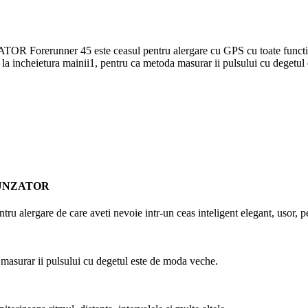
45 este ceasul pentru alergare cu GPS cu toate functiile pentru 
ul la incheietura mainii1, pentru ca metoda masurar ii pulsului cu degetul
PUNZATOR
u alergare de care aveti nevoie intr-un ceas inteligent elegant, usor, pe c
 masurar ii pulsului cu degetul este de moda veche.