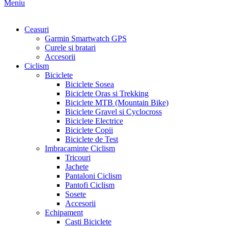
Meniu
Ceasuri
Garmin Smartwatch GPS
Curele si bratari
Accesorii
Ciclism
Biciclete
Biciclete Sosea
Biciclete Oras si Trekking
Biciclete MTB (Mountain Bike)
Biciclete Gravel si Cyclocross
Biciclete Electrice
Biciclete Copii
Biciclete de Test
Imbracaminte Ciclism
Tricouri
Jachete
Pantaloni Ciclism
Pantofi Ciclism
Sosete
Accesorii
Echipament
Casti Biciclete