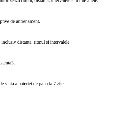
orizeaza ritmul, distanta, intervalele si multe altele.
ptive de antrenament.
, inclusiv distanta, ritmul si intervalele.
istenta
3
.
de viata a bateriei de pana la 7 zile.