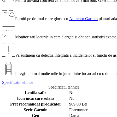
Pentru dovada concreta ca ati dat tot ce-i mai bun, GPS-ul monit
Porniti pe drumul catre glorie cu
Antrenor Garmin
planuri ada
Monitorizati locurile in care alergati si obtineti statistici exacte
Va sustinem cu detectia integrata a incidentelor si functii de as
Inregistrati mai multe mile in jurnal intre incarcari cu o durata 
Specificatii tehnice
Specificatii tehnice
Lentila safir
Nu
Icon incarcare solara
Nu
Pret recomandat producator
969,00 Lei
Serie Garmin
Forerunner
Gen
Dama