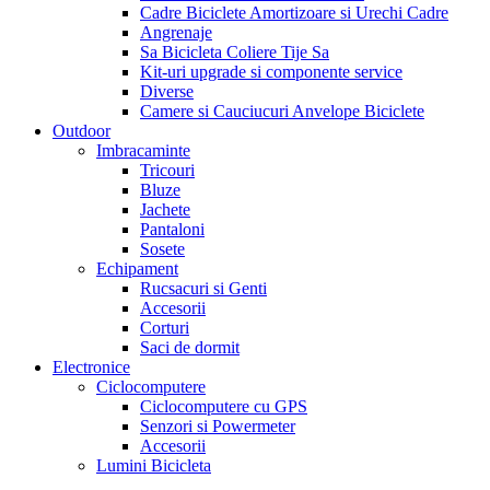
Cadre Biciclete Amortizoare si Urechi Cadre
Angrenaje
Sa Bicicleta Coliere Tije Sa
Kit-uri upgrade si componente service
Diverse
Camere si Cauciucuri Anvelope Biciclete
Outdoor
Imbracaminte
Tricouri
Bluze
Jachete
Pantaloni
Sosete
Echipament
Rucsacuri si Genti
Accesorii
Corturi
Saci de dormit
Electronice
Ciclocomputere
Ciclocomputere cu GPS
Senzori si Powermeter
Accesorii
Lumini Bicicleta