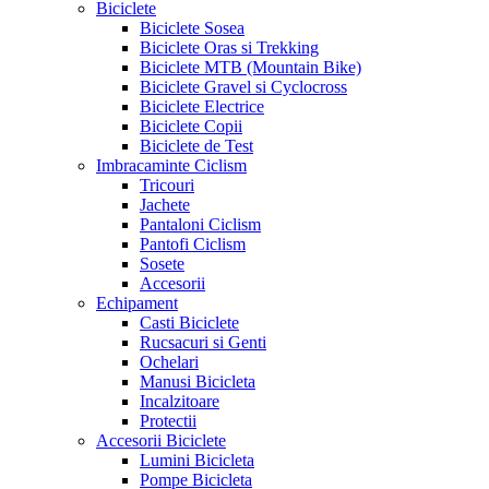
Biciclete
Biciclete Sosea
Biciclete Oras si Trekking
Biciclete MTB (Mountain Bike)
Biciclete Gravel si Cyclocross
Biciclete Electrice
Biciclete Copii
Biciclete de Test
Imbracaminte Ciclism
Tricouri
Jachete
Pantaloni Ciclism
Pantofi Ciclism
Sosete
Accesorii
Echipament
Casti Biciclete
Rucsacuri si Genti
Ochelari
Manusi Bicicleta
Incalzitoare
Protectii
Accesorii Biciclete
Lumini Bicicleta
Pompe Bicicleta