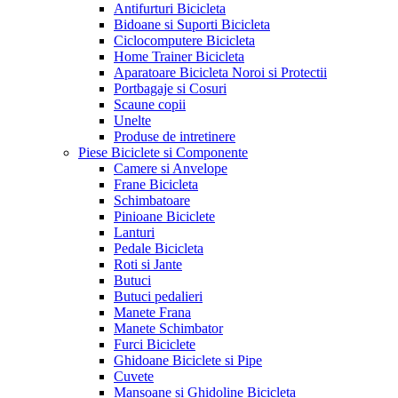
Antifurturi Bicicleta
Bidoane si Suporti Bicicleta
Ciclocomputere Bicicleta
Home Trainer Bicicleta
Aparatoare Bicicleta Noroi si Protectii
Portbagaje si Cosuri
Scaune copii
Unelte
Produse de intretinere
Piese Biciclete si Componente
Camere si Anvelope
Frane Bicicleta
Schimbatoare
Pinioane Biciclete
Lanturi
Pedale Bicicleta
Roti si Jante
Butuci
Butuci pedalieri
Manete Frana
Manete Schimbator
Furci Biciclete
Ghidoane Biciclete si Pipe
Cuvete
Mansoane si Ghidoline Bicicleta