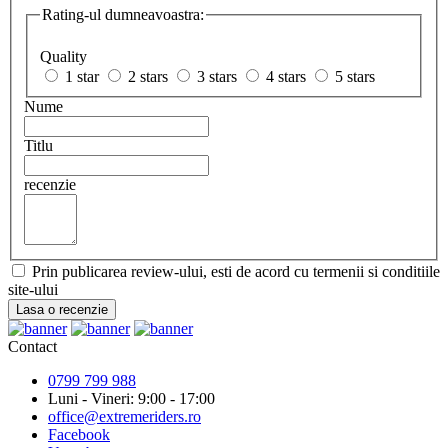
Rating-ul dumneavoastra:
Quality
1 star
2 stars
3 stars
4 stars
5 stars
Nume
Titlu
recenzie
Prin publicarea review-ului, esti de acord cu termenii si conditiile
site-ului
Lasa o recenzie
Contact
0799 799 988
Luni - Vineri: 9:00 - 17:00
office@extremeriders.ro
Facebook