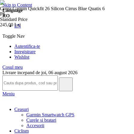
Skip to Content
Curea Garmin Quickfit 26 Silicon Cirrus Blue Quatix 6
Language
PS
RO
Standard Price
245,00 Lei
EN
Toggle Nav
Autentifica-te
Inregistrare
Wishlist
Cosul meu
Livrare incepand de joi, 06 august 2026
Meniu
Ceasuri
Garmin Smartwatch GPS
Curele si bratari
Accesorii
Ciclism