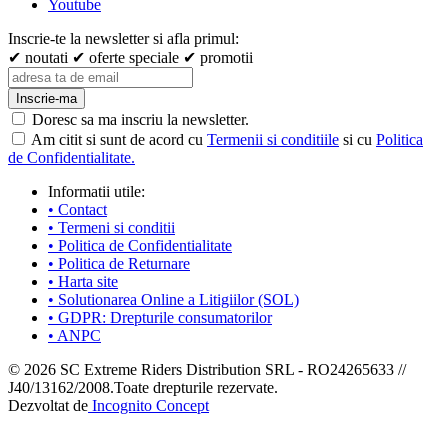
Youtube
Inscrie-te la newsletter si afla primul:
✔ noutati
✔ oferte speciale
✔ promotii
Inscrie-ma
Doresc sa ma inscriu la newsletter.
Am citit si sunt de acord cu
Termenii si conditiile
si cu
Politica
de Confidentialitate.
Informatii utile:
• Contact
• Termeni si conditii
• Politica de Confidentialitate
• Politica de Returnare
• Harta site
• Solutionarea Online a Litigiilor (SOL)
• GDPR: Drepturile consumatorilor
• ANPC
© 2026 SC Extreme Riders Distribution SRL
-
RO24265633 //
J40/13162/2008.
Toate drepturile rezervate.
Dezvoltat de
Incognito Concept