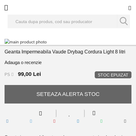
Co
Skip
to
Skip
Geanta Impermeabila Vaude Drybag Cordura Light 8 litri
the
to
end
the
Adauga o recenzie
of
beginning
the
of
99,00 Lei
PS
STOC EPUIZAT
images
the
gallery
images
gallery
SETEAZA ALERTA STOC