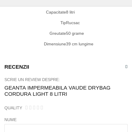
Specificatii
Capacitate
8 litri
tehnice
Tip
Rucsac
Greutate
50 grame
Dimensiune
39 cm lungime
RECENZII
SCRIE UN REVIEW DESPRE:
GEANTA IMPERMEABILA VAUDE DRYBAG
CORDURA LIGHT 8 LITRI
QUALITY
1
2
3
4
5
star
stars
stars
stars
stars
NUME