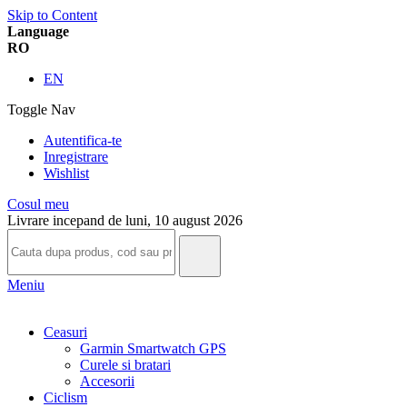
Skip to Content
Language
RO
EN
Toggle Nav
Autentifica-te
Inregistrare
Wishlist
Cosul meu
Livrare incepand de luni, 10 august 2026
Meniu
Ceasuri
Garmin Smartwatch GPS
Curele si bratari
Accesorii
Ciclism