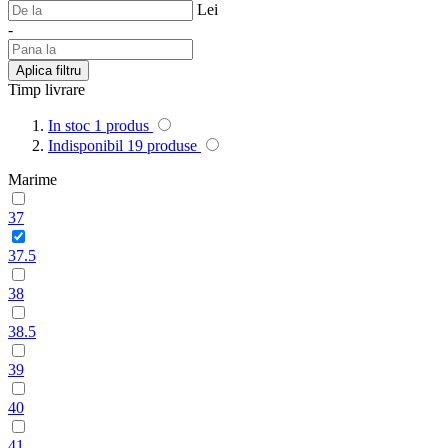
Lei
-
Aplica filtru
Timp livrare
In stoc
1
produs
Indisponibil
19
produse
Marime
37
37.5
38
38.5
39
40
41