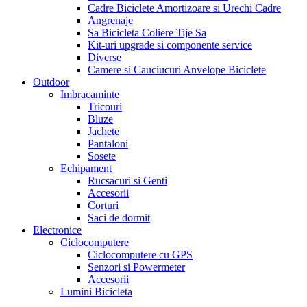
Cadre Biciclete Amortizoare si Urechi Cadre
Angrenaje
Sa Bicicleta Coliere Tije Sa
Kit-uri upgrade si componente service
Diverse
Camere si Cauciucuri Anvelope Biciclete
Outdoor
Imbracaminte
Tricouri
Bluze
Jachete
Pantaloni
Sosete
Echipament
Rucsacuri si Genti
Accesorii
Corturi
Saci de dormit
Electronice
Ciclocomputere
Ciclocomputere cu GPS
Senzori si Powermeter
Accesorii
Lumini Bicicleta