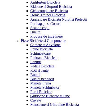
Antifurturi Bicicleta
Bidoane si Suporti Bicicleta
Ciclocomputere Bicicleta
Home Trainer Bicicleta
Aparatoare Bicicleta Noroi si Protectii
Portbagaje si Cosuri
Scaune copii
Unelte
Produse de intretinere
Piese Biciclete si Componente
Camere si Anvelope
Frane Bicicleta
Schimbatoare
Pinioane Biciclete
Lanturi
Pedale Bicicleta
Roti si Jante
Butuci
Butuci pedalieri
Manete Frana
Manete Schimbator
Furci Biciclete
Ghidoane Biciclete si Pipe
Cuvete
Mansoane si Ghidoline Bicicleta