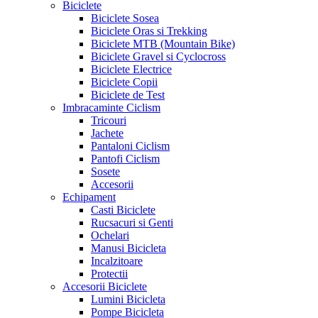
Biciclete
Biciclete Sosea
Biciclete Oras si Trekking
Biciclete MTB (Mountain Bike)
Biciclete Gravel si Cyclocross
Biciclete Electrice
Biciclete Copii
Biciclete de Test
Imbracaminte Ciclism
Tricouri
Jachete
Pantaloni Ciclism
Pantofi Ciclism
Sosete
Accesorii
Echipament
Casti Biciclete
Rucsacuri si Genti
Ochelari
Manusi Bicicleta
Incalzitoare
Protectii
Accesorii Biciclete
Lumini Bicicleta
Pompe Bicicleta