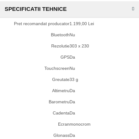
SPECIFICATII TEHNICE
Specificatii
Pret recomandat producator
1.199,00 Lei
tehnice
Bluetooth
Nu
Rezolutie
303 x 230
GPS
Da
Touchscreen
Nu
Greutate
33 g
Altimetru
Da
Barometru
Da
Cadenta
Da
Ecran
monocrom
Glonass
Da