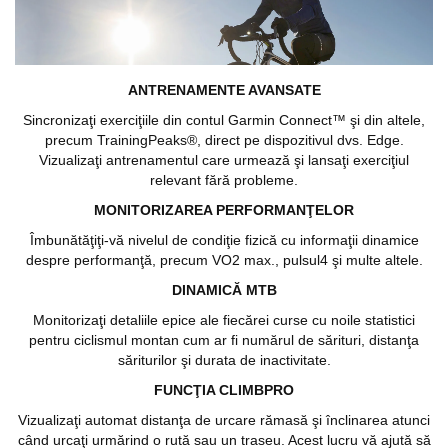
ANTRENAMENTE AVANSATE
Sincronizaţi exerciţiile din contul Garmin Connect™ şi din altele,
precum TrainingPeaks®, direct pe dispozitivul dvs. Edge.
Vizualizaţi antrenamentul care urmează şi lansaţi exerciţiul
relevant fără probleme.
MONITORIZAREA PERFORMANŢELOR
Îmbunătăţiţi-vă nivelul de condiţie fizică cu informaţii dinamice
despre performanţă, precum VO2 max., pulsul4 şi multe altele.
DINAMICĂ MTB
Monitorizaţi detaliile epice ale fiecărei curse cu noile statistici
pentru ciclismul montan cum ar fi numărul de sărituri, distanţa
săriturilor şi durata de inactivitate.
FUNCŢIA CLIMBPRO
Vizualizaţi automat distanţa de urcare rămasă şi înclinarea atunci
când urcaţi urmărind o rută sau un traseu. Acest lucru vă ajută să