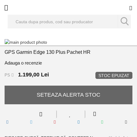
Co
Skip
to
Skip
GPS Garmin Edge 130 Plus Pachet HR
the
to
end
the
Adauga o recenzie
of
beginning
the
of
1.199,00 Lei
PS
STOC EPUIZAT
images
the
gallery
images
gallery
SETEAZA ALERTA STOC