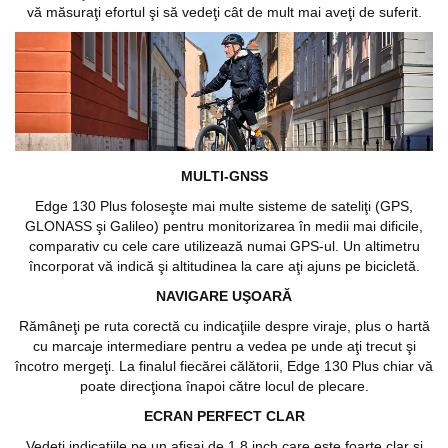
vă măsuraţi efortul şi să vedeţi cât de mult mai aveţi de suferit.
MULTI-GNSS
Edge 130 Plus foloseşte mai multe sisteme de sateliţi (GPS,
GLONASS şi Galileo) pentru monitorizarea în medii mai dificile,
comparativ cu cele care utilizează numai GPS-ul. Un altimetru
încorporat vă indică şi altitudinea la care aţi ajuns pe bicicletă.
NAVIGARE UŞOARĂ
Rămâneţi pe ruta corectă cu indicaţiile despre viraje, plus o hartă
cu marcaje intermediare pentru a vedea pe unde aţi trecut şi
încotro mergeţi. La finalul fiecărei călătorii, Edge 130 Plus chiar vă
poate direcţiona înapoi către locul de plecare.
ECRAN PERFECT CLAR
Vedeţi indicaţiile pe un afişaj de 1,8 inch care este foarte clar şi