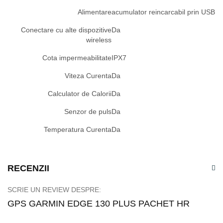
Alimentare
acumulator reincarcabil prin USB
Conectare cu alte dispozitive
Da
wireless
Cota impermeabilitate
IPX7
Viteza Curenta
Da
Calculator de Calorii
Da
Senzor de puls
Da
Temperatura Curenta
Da
RECENZII
SCRIE UN REVIEW DESPRE:
GPS GARMIN EDGE 130 PLUS PACHET HR