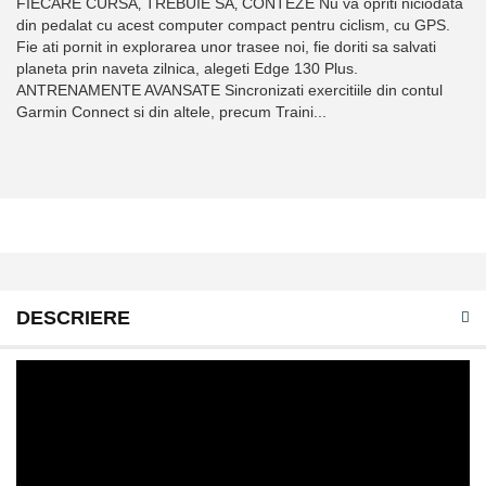
FIECARE CURSÄ‚ TREBUIE SÄ‚ CONTEZE Nu va opriti niciodata
din pedalat cu acest computer compact pentru ciclism, cu GPS.
Fie ati pornit in explorarea unor trasee noi, fie doriti sa salvati
planeta prin naveta zilnica, alegeti Edge 130 Plus.
ANTRENAMENTE AVANSATE Sincronizati exercitiile din contul
Garmin Connect si din altele, precum Traini...
DESCRIERE