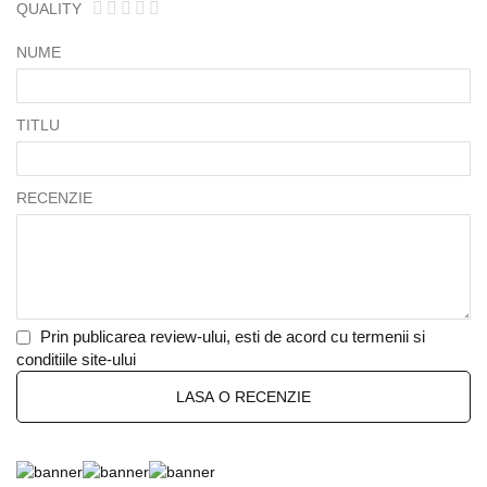
QUALITY
1
2
3
4
5
star
stars
stars
stars
stars
NUME
TITLU
RECENZIE
Prin publicarea review-ului, esti de acord cu termenii si
conditiile site-ului
LASA O RECENZIE