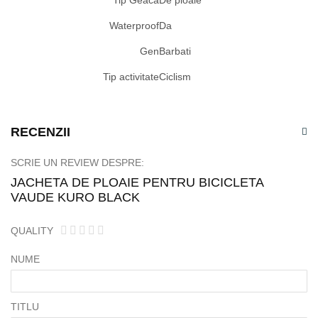
Tip Geaca
De ploaie
Waterproof
Da
Gen
Barbati
Tip activitate
Ciclism
RECENZII
SCRIE UN REVIEW DESPRE:
JACHETA DE PLOAIE PENTRU BICICLETA
VAUDE KURO BLACK
QUALITY
1
2
3
4
5
star
stars
stars
stars
stars
NUME
TITLU