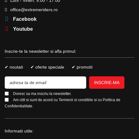
Luni - Vineri: 9:00 - 17:00
office@extremeriders.ro
Facebook
Youtube
Inscrie-te la newsletter si afla primul:
✔ noutati
✔ oferte speciale
✔ promotii
INSCRIE-MA
Doresc sa ma inscriu la newsletter.
Am citit si sunt de acord cu
Termenii si conditiile
si cu
Politica de
Confidentialitate.
Informatii utile: