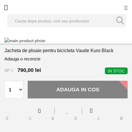
Co
Skip
to
Skip
Jacheta de ploaie pentru bicicleta Vaude Kuro Black
the
to
end
the
Adauga o recenzie
of
beginning
790,00 lei
the
of
SP
IN STOC
images
the
gallery
images
gallery
ADAUGA IN COS