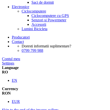
Saci de dormit
Electronice
Ciclocomputere
Ciclocomputere cu GPS
Senzori si Powermeter
Accesorii
Lumini Bicicleta
Producatori
Contact
Doresti informatii suplimentare?
0799 799 988
Contul meu
Settings
Language
RO
EN
Currency
RON
EUR
Skip to the end of the images gallery