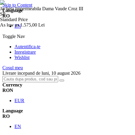
Skip to Content
Jacheta Impermeabila Dama Vaude Croz III
Language
SP
RO
Standard Price
As low as
1.575,00 Lei
EN
Toggle Nav
Autentifica-te
Inregistrare
Wishlist
Cosul meu
Livrare incepand de luni, 10 august 2026
Currency
RON
EUR
Language
RO
EN