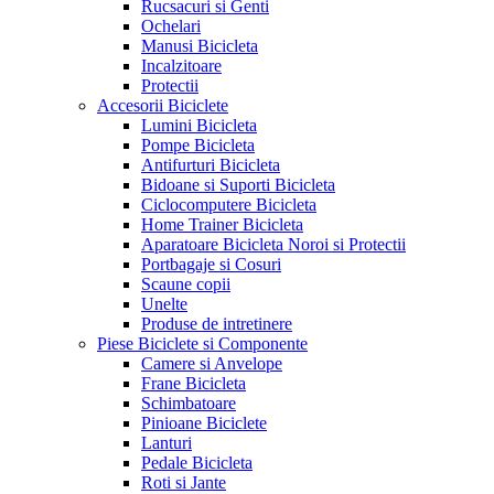
Rucsacuri si Genti
Ochelari
Manusi Bicicleta
Incalzitoare
Protectii
Accesorii Biciclete
Lumini Bicicleta
Pompe Bicicleta
Antifurturi Bicicleta
Bidoane si Suporti Bicicleta
Ciclocomputere Bicicleta
Home Trainer Bicicleta
Aparatoare Bicicleta Noroi si Protectii
Portbagaje si Cosuri
Scaune copii
Unelte
Produse de intretinere
Piese Biciclete si Componente
Camere si Anvelope
Frane Bicicleta
Schimbatoare
Pinioane Biciclete
Lanturi
Pedale Bicicleta
Roti si Jante