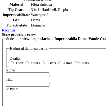
Material
Fibra sintetica
Tip Geaca
3 in 1, Hardshell, De ploaie
Impermeabilitate
Waterproof
Gen
Dama
Tip activitate
Drumetie
Recenzii
Scrie propriul review
Scrie un review despre:
Jacheta Impermeabila Dama Vaude Croz
Rating-ul dumneavoastra:
Quality
1 star
2 stars
3 stars
4 stars
5 stars
Nume
Titlu
recenzie