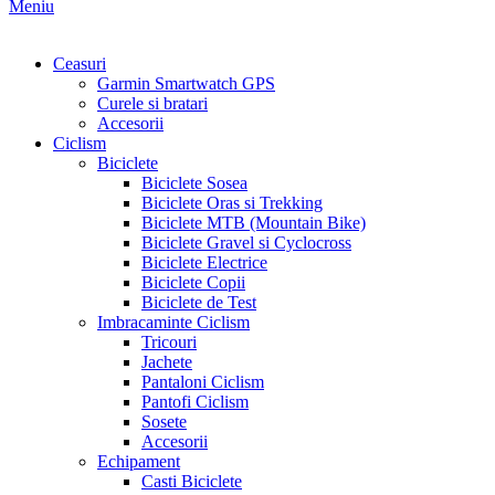
Meniu
Ceasuri
Garmin Smartwatch GPS
Curele si bratari
Accesorii
Ciclism
Biciclete
Biciclete Sosea
Biciclete Oras si Trekking
Biciclete MTB (Mountain Bike)
Biciclete Gravel si Cyclocross
Biciclete Electrice
Biciclete Copii
Biciclete de Test
Imbracaminte Ciclism
Tricouri
Jachete
Pantaloni Ciclism
Pantofi Ciclism
Sosete
Accesorii
Echipament
Casti Biciclete