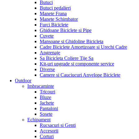
Butuci
Butuci pedalieri
Manete Frana
Manete Schimbator
Furci Biciclete
Ghidoane Biciclete si Pipe
Cuvete
Mansoane si Ghidoline Bicicleta
Cadre Biciclete Amortizoare si Urechi Cadre
Angrenaje
Sa Bicicleta Coliere Tije Sa
Kit-uri upgrade si componente service
Diverse
Camere si Cauciucuri Anvelope Biciclete
Outdoor
Imbracaminte
Tricouri
Bluze
Jachete
Pantaloni
Sosete
Echipament
Rucsacuri si Genti
Accesorii
Corturi