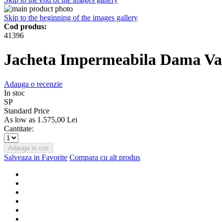
Skip to the beginning of the images gallery
Cod produs:
41396
Jacheta Impermeabila Dama Va
Adauga o recenzie
In stoc
SP
Standard Price
As low as
1.575,00 Lei
Cantitate:
Adauga in cos
Salveaza in Favorite
Compara cu alt produs