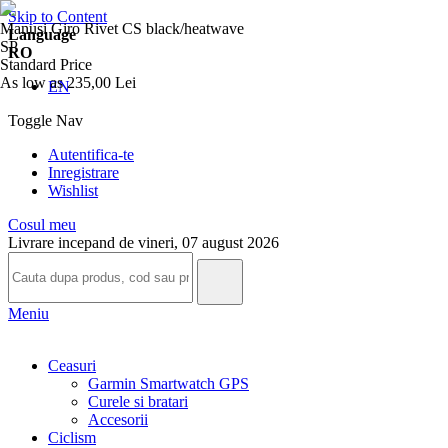
Skip to Content
Manusi Giro Rivet CS black/heatwave
Language
SP
RO
Standard Price
As low as
235,00 Lei
EN
Toggle Nav
Autentifica-te
Inregistrare
Wishlist
Cosul meu
Livrare incepand de vineri, 07 august 2026
Meniu
Ceasuri
Garmin Smartwatch GPS
Curele si bratari
Accesorii
Ciclism