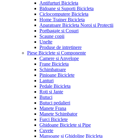
Antifurturi Bicicleta
Bidoane si Suporti Bicicleta
Ciclocomputere Bicicleta
Home Trainer Bicicleta
Aparatoare Bicicleta Noroi si Protectii
Portbagaje si Cosuri
Scaune copii
Unelte
Produse de intretinere
Piese Biciclete si Componente
Camere si Anvelope
Frane Bicicleta
Schimbatoare
Pinioane Biciclete
Lanturi
Pedale Bicicleta
Roti si Jante
Butuci
Butuci pedalieri
Manete Frana
Manete Schimbator
Furci Biciclete
Ghidoane Biciclete si Pipe
Cuvete
Mansoane si Ghidoline Bicicleta