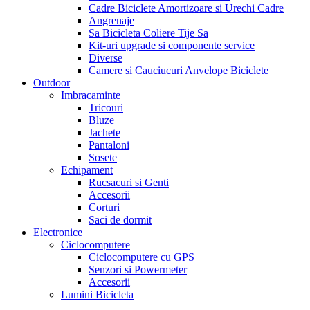
Cadre Biciclete Amortizoare si Urechi Cadre
Angrenaje
Sa Bicicleta Coliere Tije Sa
Kit-uri upgrade si componente service
Diverse
Camere si Cauciucuri Anvelope Biciclete
Outdoor
Imbracaminte
Tricouri
Bluze
Jachete
Pantaloni
Sosete
Echipament
Rucsacuri si Genti
Accesorii
Corturi
Saci de dormit
Electronice
Ciclocomputere
Ciclocomputere cu GPS
Senzori si Powermeter
Accesorii
Lumini Bicicleta