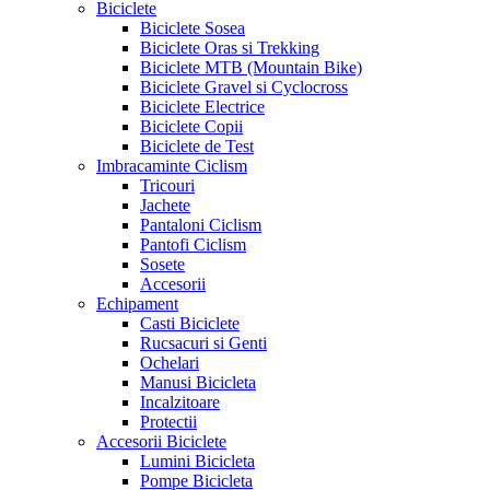
Biciclete
Biciclete Sosea
Biciclete Oras si Trekking
Biciclete MTB (Mountain Bike)
Biciclete Gravel si Cyclocross
Biciclete Electrice
Biciclete Copii
Biciclete de Test
Imbracaminte Ciclism
Tricouri
Jachete
Pantaloni Ciclism
Pantofi Ciclism
Sosete
Accesorii
Echipament
Casti Biciclete
Rucsacuri si Genti
Ochelari
Manusi Bicicleta
Incalzitoare
Protectii
Accesorii Biciclete
Lumini Bicicleta
Pompe Bicicleta