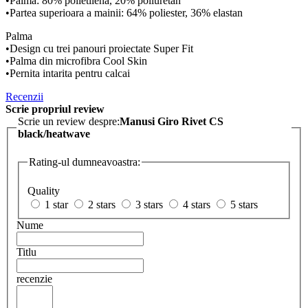
•Palma: 80% polietilena, 20% poliuretan
•Partea superioara a mainii: 64% poliester, 36% elastan
Palma
•Design cu trei panouri proiectate Super Fit
•Palma din microfibra Cool Skin
•Pernita intarita pentru calcai
Recenzii
Scrie propriul review
Scrie un review despre:
Manusi Giro Rivet CS
black/heatwave
Rating-ul dumneavoastra:
Quality
1 star
2 stars
3 stars
4 stars
5 stars
Nume
Titlu
recenzie