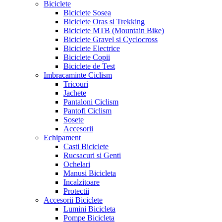
Biciclete
Biciclete Sosea
Biciclete Oras si Trekking
Biciclete MTB (Mountain Bike)
Biciclete Gravel si Cyclocross
Biciclete Electrice
Biciclete Copii
Biciclete de Test
Imbracaminte Ciclism
Tricouri
Jachete
Pantaloni Ciclism
Pantofi Ciclism
Sosete
Accesorii
Echipament
Casti Biciclete
Rucsacuri si Genti
Ochelari
Manusi Bicicleta
Incalzitoare
Protectii
Accesorii Biciclete
Lumini Bicicleta
Pompe Bicicleta