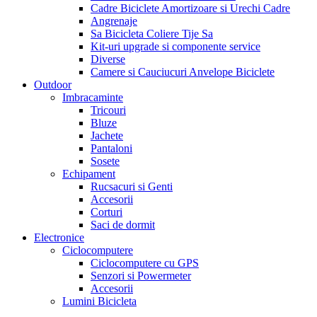
Cadre Biciclete Amortizoare si Urechi Cadre
Angrenaje
Sa Bicicleta Coliere Tije Sa
Kit-uri upgrade si componente service
Diverse
Camere si Cauciucuri Anvelope Biciclete
Outdoor
Imbracaminte
Tricouri
Bluze
Jachete
Pantaloni
Sosete
Echipament
Rucsacuri si Genti
Accesorii
Corturi
Saci de dormit
Electronice
Ciclocomputere
Ciclocomputere cu GPS
Senzori si Powermeter
Accesorii
Lumini Bicicleta