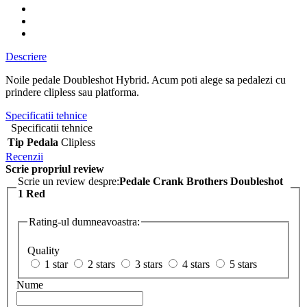
Descriere
Noile pedale Doubleshot Hybrid. Acum poti alege sa pedalezi cu
prindere clipless sau platforma.
Specificatii tehnice
Specificatii tehnice
Tip Pedala
Clipless
Recenzii
Scrie propriul review
Scrie un review despre:
Pedale Crank Brothers Doubleshot
1 Red
Rating-ul dumneavoastra:
Quality
1 star
2 stars
3 stars
4 stars
5 stars
Nume