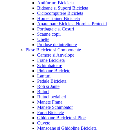
Antifurturi Bicicleta
Bidoane si Suporti Bicicleta
Ciclocomputere Bicicleta
Home Trainer Bicicleta
Aparatoare Bicicleta Noroi si Protectii
Portbagaje si Cosuri
Scaune copii
Unelte
Produse de intretinere
Piese Biciclete si Componente
Camere si Anvelope
Frane Bicicleta
Schimbatoare
Pinioane Biciclete
Lanturi
Pedale Bicicleta
Roti si Jante
Butuci
Butuci pedalieri
Manete Frana
Manete Schimbator
Furci Biciclete
Ghidoane Biciclete si Pipe
Cuvete
Mansoane si Ghidoline Bicicleta