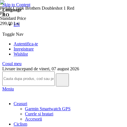
Skip to Content
Pedale Crank Brothers Doubleshot 1 Red
Language
PS
RO
Standard Price
299,00 Lei
EN
Toggle Nav
Autentifica-te
Inregistrare
Wishlist
Cosul meu
Livrare incepand de vineri, 07 august 2026
Meniu
Ceasuri
Garmin Smartwatch GPS
Curele si bratari
Accesorii
Ciclism