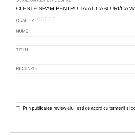
SCRIE UN REVIEW DESPRE:
CLESTE SRAM PENTRU TAIAT CABLURI/CAM
QUALITY
1
2
3
4
5
NUME
star
stars
stars
stars
stars
TITLU
RECENZIE
Prin publicarea review-ului, esti de acord cu termenii si con