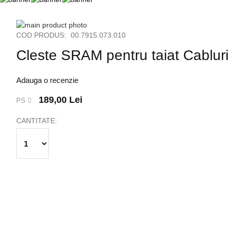
Skip
to
Skip
COD PRODUS:
00.7915.073.010
the
to
Cleste SRAM pentru taiat Cablur
end
the
of
beginning
the
of
Adauga o recenzie
images
the
gallery
images
189,00 Lei
PS
gallery
CANTITATE: