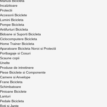
Manusi Bicicleta
Incalzitoare
Protectii
Accesorii Biciclete
Lumini Bicicleta
Pompe Bicicleta
Antifurturi Bicicleta
Bidoane si Suporti Bicicleta
Ciclocomputere Bicicleta
Home Trainer Bicicleta
Aparatoare Bicicleta Noroi si Protectii
Portbagaje si Cosuri
Scaune copii
Unelte
Produse de intretinere
Piese Biciclete si Componente
Camere si Anvelope
Frane Bicicleta
Schimbatoare
Pinioane Biciclete
Lanturi
Pedale Bicicleta
Roti si Jante