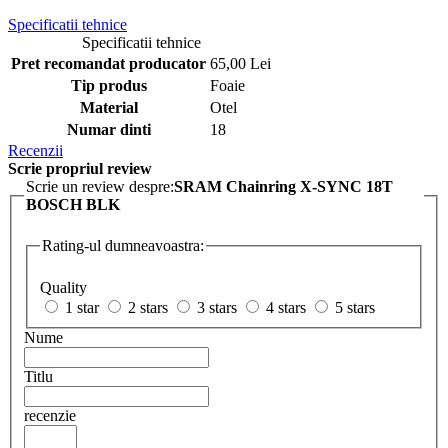
Specificatii tehnice
Specificatii tehnice
Pret recomandat producator
65,00 Lei
Tip produs
Foaie
Material
Otel
Numar dinti
18
Recenzii
Scrie propriul review
Scrie un review despre:
SRAM Chainring X-SYNC 18T
BOSCH BLK
Rating-ul dumneavoastra:
Quality
1 star
2 stars
3 stars
4 stars
5 stars
Nume
Titlu
recenzie