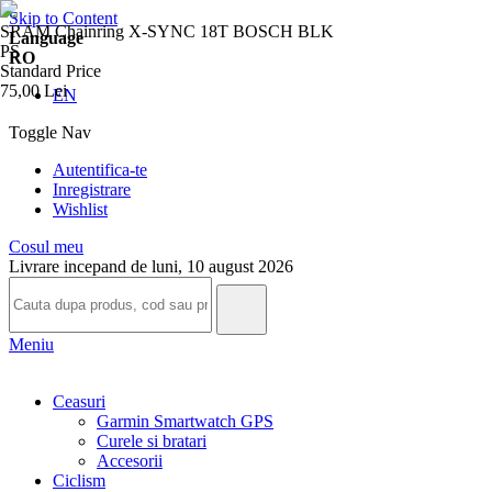
Skip to Content
SRAM Chainring X-SYNC 18T BOSCH BLK
Language
PS
RO
Standard Price
75,00 Lei
EN
Toggle Nav
Autentifica-te
Inregistrare
Wishlist
Cosul meu
Livrare incepand de luni, 10 august 2026
Meniu
Ceasuri
Garmin Smartwatch GPS
Curele si bratari
Accesorii
Ciclism