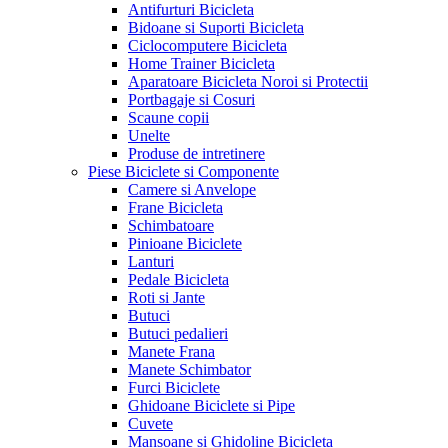
Antifurturi Bicicleta
Bidoane si Suporti Bicicleta
Ciclocomputere Bicicleta
Home Trainer Bicicleta
Aparatoare Bicicleta Noroi si Protectii
Portbagaje si Cosuri
Scaune copii
Unelte
Produse de intretinere
Piese Biciclete si Componente
Camere si Anvelope
Frane Bicicleta
Schimbatoare
Pinioane Biciclete
Lanturi
Pedale Bicicleta
Roti si Jante
Butuci
Butuci pedalieri
Manete Frana
Manete Schimbator
Furci Biciclete
Ghidoane Biciclete si Pipe
Cuvete
Mansoane si Ghidoline Bicicleta