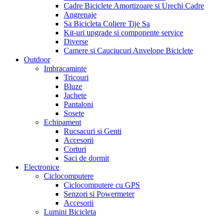
Cadre Biciclete Amortizoare si Urechi Cadre
Angrenaje
Sa Bicicleta Coliere Tije Sa
Kit-uri upgrade si componente service
Diverse
Camere si Cauciucuri Anvelope Biciclete
Outdoor
Imbracaminte
Tricouri
Bluze
Jachete
Pantaloni
Sosete
Echipament
Rucsacuri si Genti
Accesorii
Corturi
Saci de dormit
Electronice
Ciclocomputere
Ciclocomputere cu GPS
Senzori si Powermeter
Accesorii
Lumini Bicicleta