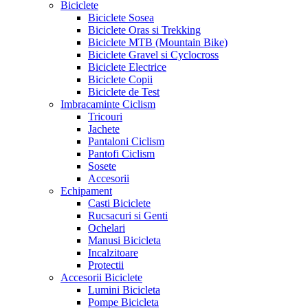
Biciclete
Biciclete Sosea
Biciclete Oras si Trekking
Biciclete MTB (Mountain Bike)
Biciclete Gravel si Cyclocross
Biciclete Electrice
Biciclete Copii
Biciclete de Test
Imbracaminte Ciclism
Tricouri
Jachete
Pantaloni Ciclism
Pantofi Ciclism
Sosete
Accesorii
Echipament
Casti Biciclete
Rucsacuri si Genti
Ochelari
Manusi Bicicleta
Incalzitoare
Protectii
Accesorii Biciclete
Lumini Bicicleta
Pompe Bicicleta