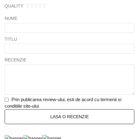
QUALITY
1
2
3
4
5
star
stars
stars
stars
stars
NUME
TITLU
RECENZIE
Prin publicarea review-ului, esti de acord cu termenii si
conditiile site-ului
LASA O RECENZIE