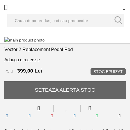
Co
Skip
to
Skip
Vector 2 Replacement Pedal Pod
the
to
end
the
Adauga o recenzie
of
beginning
the
of
399,00 Lei
PS
STOC EPUIZAT
images
the
gallery
images
gallery
SETEAZA ALERTA STOC